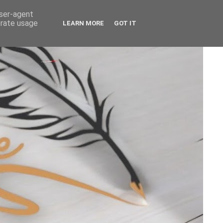
user-agent
erate usage
LEARN MORE
GOT IT