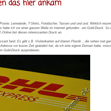
uen das hier ankam
. Poster, Leinwände, T-Shirts, Fotobücher, Tassen und und und. Wirklich reizen
 habe ich vor einer ganzen Weile im Internet gefunden...ein Gold-Druck. So
CE-Online bot diesen interessanten Druck an.
sant fand. Es gibt z.B. Visitenkarten auf klarem Plastik....die sehen mal ga
-Adresse vor kurzer Zeit geändert hat, da ich eine eigene Domain habe, müs
d im Gold-Druck ausprobieren.