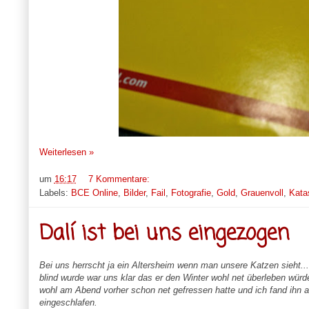
Weiterlesen »
um
16:17
7 Kommentare:
Labels:
BCE Online
,
Bilder
,
Fail
,
Fotografie
,
Gold
,
Grauenvoll
,
Kata
Dalí ist bei uns eingezogen
Bei uns herrscht ja ein Altersheim wenn man unsere Katzen sieht...
blind wurde war uns klar das er den Winter wohl net überleben wür
wohl am Abend vorher schon net gefressen hatte und ich fand ihn a
eingeschlafen.