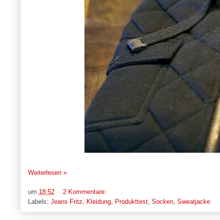
Weiterlesen »
um
18:52
2 Kommentare:
Labels:
Jeans Fritz
,
Kleidung
,
Produkttest
,
Socken
,
Sweatjacke