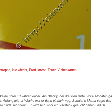
strophe
,
Nie wieder
,
Produkttest
,
Teuer
,
Visitenkarten
keine unter 10 Jahren dabei. Als Blacky, der draußen lebte, vor 6 Monaten g
de. Anfang letzter Woche war er dann einfach weg. Schatzi´s Mama sagte das 
m Ende sehr dünn. Er wird sich wohl ein Versteck gesucht haben und ist