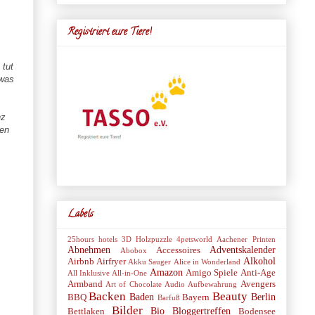
Registriert eure Tiere!
 tut
 was
nz
sen
Labels
25hours hotels
3D Holzpuzzle
4petsworld
Aachener Printen
Abnehmen
Adventskalender
Accessoires
Abobox
Alkohol
Airbnb
Airfryer
Akku Sauger
Alice in Wonderland
Amazon
Amigo Spiele
Anti-Age
All Inklusive
All-in-One
Armband
Avengers
Art of Chocolate
Audio
Aufbewahrung
Backen
Beauty
Baden
Berlin
BBQ
Bayern
Barfuß
Bilder
Bio
Bloggertreffen
Bettlaken
Bodensee