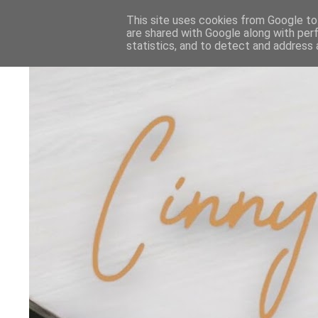
This site uses cookies from Google to 
are shared with Google along with per
statistics, and to detect and address 