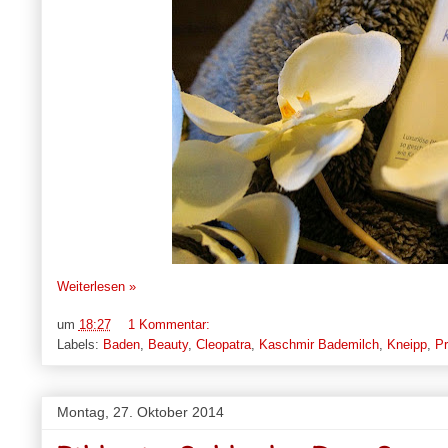
Weiterlesen »
um
18:27
1 Kommentar:
Labels:
Baden
,
Beauty
,
Cleopatra
,
Kaschmir Bademilch
,
Kneipp
,
Pr
Montag, 27. Oktober 2014