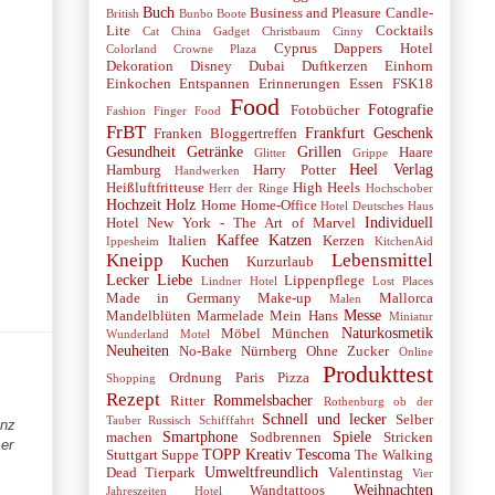
Buch
Business and Pleasure
Candle-
British
Bunbo Boote
Lite
Cocktails
Cat
China Gadget
Christbaum
Cinny
Cyprus
Dappers Hotel
Colorland
Crowne Plaza
Dekoration
Disney
Dubai
Duftkerzen
Einhorn
Einkochen
Entspannen
Erinnerungen
Essen
FSK18
Food
Fotografie
Fotobücher
Fashion
Finger Food
FrBT
Frankfurt
Geschenk
Franken Bloggertreffen
Gesundheit
Getränke
Grillen
Haare
Glitter
Grippe
Heel Verlag
Hamburg
Harry Potter
Handwerken
Heißluftfritteuse
High Heels
Herr der Ringe
Hochschober
Hochzeit
Holz
Home
Home-Office
Hotel Deutsches Haus
Individuell
Hotel New York - The Art of Marvel
Kaffee
Katzen
Italien
Kerzen
Ippesheim
KitchenAid
Kneipp
Lebensmittel
Kuchen
Kurzurlaub
Lecker
Liebe
Lippenpflege
Lindner Hotel
Lost Places
Made in Germany
Make-up
Mallorca
Malen
Messe
Mandelblüten
Marmelade
Mein Hans
Miniatur
Naturkosmetik
Möbel
München
Wunderland
Motel
Neuheiten
No-Bake
Nürnberg
Ohne Zucker
Online
Produkttest
Ordnung
Paris
Pizza
Shopping
Rezept
Rommelsbacher
Ritter
Rothenburg ob der
Schnell und lecker
Selber
Tauber
Russisch
Schifffahrt
anz
Smartphone
Spiele
machen
Sodbrennen
Stricken
er
TOPP Kreativ
Tescoma
Stuttgart
Suppe
The Walking
Umweltfreundlich
Dead
Tierpark
Valentinstag
Vier
Weihnachten
Wandtattoos
Jahreszeiten Hotel