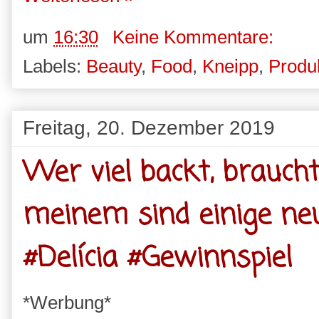
um
16:30
Keine Kommentare:
Labels:
Beauty
,
Food
,
Kneipp
,
Produk
Freitag, 20. Dezember 2019
Wer viel backt, brauch
meinem sind einige ne
#Delícia #Gewinnspiel
*Werbung*