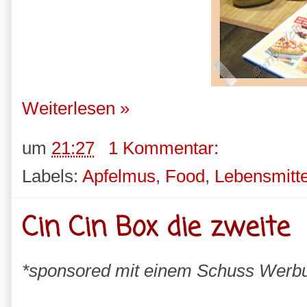
Weiterlesen »
um
21:27
1 Kommentar:
Labels:
Apfelmus
,
Food
,
Lebensmitte
Cin Cin Box die zweite
*sponsored mit einem Schuss Werb