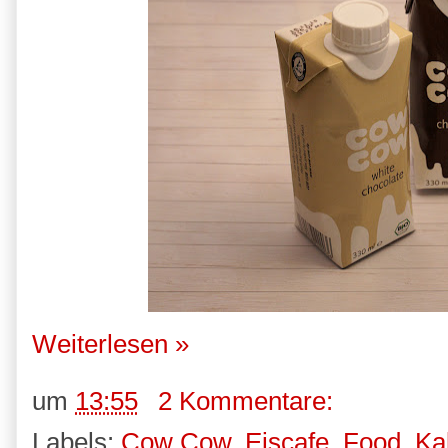
Weiterlesen »
um
13:55
2 Kommentare:
Labels:
Cow Cow
,
Eiscafe
,
Food
,
Ka