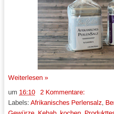
Weiterlesen »
um
16:10
2 Kommentare:
Labels:
Afrikanisches Perlensalz
,
Be
Gewürze
,
Kebab
,
kochen
,
Produktte