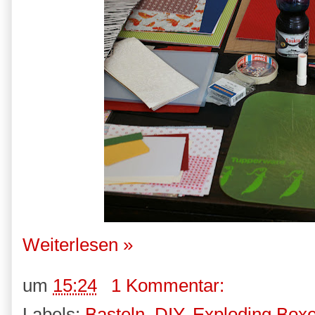
Weiterlesen »
um
15:24
1 Kommentar:
Labels:
Basteln
,
DIY
,
Exploding Box