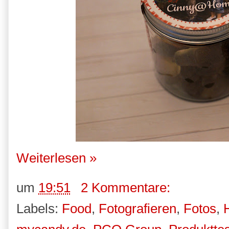
Weiterlesen »
um
19:51
2 Kommentare:
Labels:
Food
,
Fotografieren
,
Fotos
,