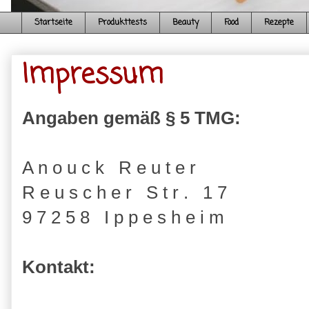
Startseite
Produkttests
Beauty
Food
Rezepte
Impressum
Angaben gemäß § 5 TMG:
A n o u c k R e u t e r
R e u s c h e r S t r . 1 7
9 7 2 5 8 I p p e s h e i m
Kontakt: