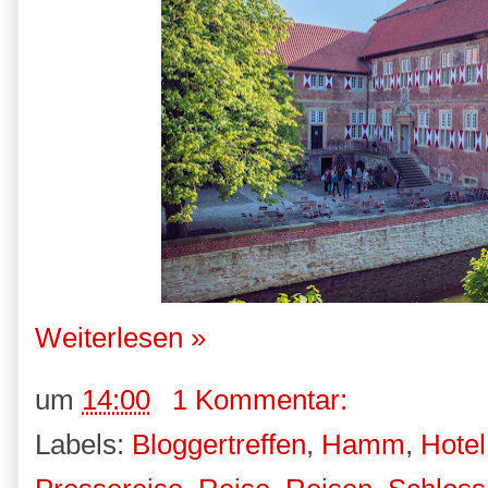
Weiterlesen »
um
14:00
1 Kommentar:
Labels:
Bloggertreffen
,
Hamm
,
Hotel