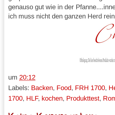
genauso gut wie in der Pfanne....inn
ich muss nicht den ganzen Herd rei
um
20:12
Labels:
Backen
,
Food
,
FRH 1700
,
He
1700
,
HLF
,
kochen
,
Produkttest
,
Rom