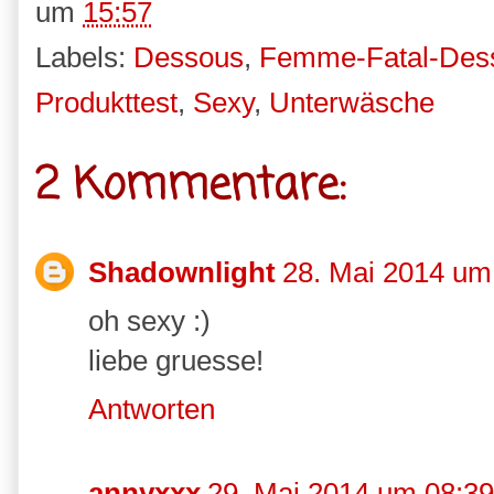
um
15:57
Labels:
Dessous
,
Femme-Fatal-Des
Produkttest
,
Sexy
,
Unterwäsche
2 Kommentare:
Shadownlight
28. Mai 2014 um
oh sexy :)
liebe gruesse!
Antworten
annyxxx
29. Mai 2014 um 08:39