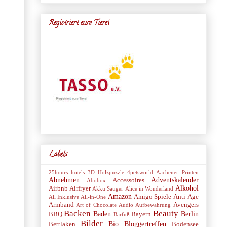
Registriert eure Tiere!
Labels
25hours hotels
3D Holzpuzzle
4petsworld
Aachener Printen
Abnehmen
Adventskalender
Accessoires
Abobox
Alkohol
Airbnb
Airfryer
Akku Sauger
Alice in Wonderland
Amazon
Amigo Spiele
Anti-Age
All Inklusive
All-in-One
Armband
Avengers
Art of Chocolate
Audio
Aufbewahrung
Backen
Beauty
Baden
Berlin
BBQ
Bayern
Barfuß
Bilder
Bio
Bloggertreffen
Bettlaken
Bodensee