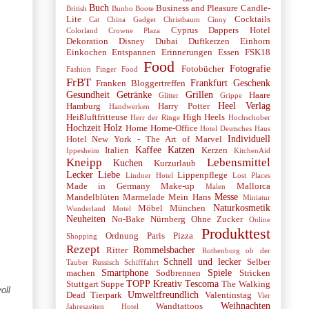
Buch
Business and Pleasure
Candle-
British
Bunbo Boote
Lite
Cocktails
Cat
China Gadget
Christbaum
Cinny
Cyprus
Dappers Hotel
Colorland
Crowne Plaza
Dekoration
Disney
Dubai
Duftkerzen
Einhorn
Einkochen
Entspannen
Erinnerungen
Essen
FSK18
Food
Fotografie
Fotobücher
Fashion
Finger Food
FrBT
Frankfurt
Geschenk
Franken Bloggertreffen
Gesundheit
Getränke
Grillen
Haare
Glitter
Grippe
Heel Verlag
Hamburg
Harry Potter
Handwerken
Heißluftfritteuse
High Heels
Herr der Ringe
Hochschober
Hochzeit
Holz
Home
Home-Office
Hotel Deutsches Haus
Individuell
Hotel New York - The Art of Marvel
Kaffee
Katzen
Italien
Kerzen
Ippesheim
KitchenAid
Kneipp
Lebensmittel
Kuchen
Kurzurlaub
Lecker
Liebe
Lippenpflege
Lindner Hotel
Lost Places
Made in Germany
Make-up
Mallorca
Malen
Messe
Mandelblüten
Marmelade
Mein Hans
Miniatur
Naturkosmetik
Möbel
München
Wunderland
Motel
Neuheiten
No-Bake
Nürnberg
Ohne Zucker
Online
Produkttest
Ordnung
Paris
Pizza
Shopping
Rezept
Rommelsbacher
Ritter
Rothenburg ob der
Schnell und lecker
Selber
Tauber
Russisch
Schifffahrt
Smartphone
Spiele
machen
Sodbrennen
Stricken
TOPP Kreativ
Tescoma
Stuttgart
Suppe
The Walking
oll
Umweltfreundlich
Dead
Tierpark
Valentinstag
Vier
Weihnachten
Wandtattoos
Jahreszeiten Hotel