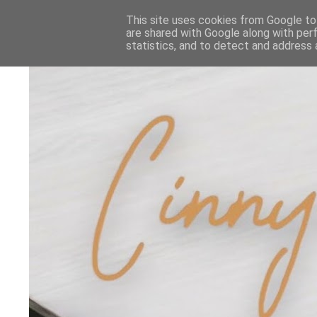
This site uses cookies from Google to 
are shared with Google along with per
statistics, and to detect and address 