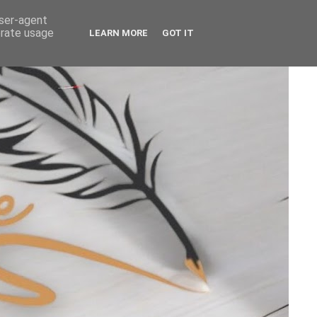
user-agent
erate usage
LEARN MORE
GOT IT