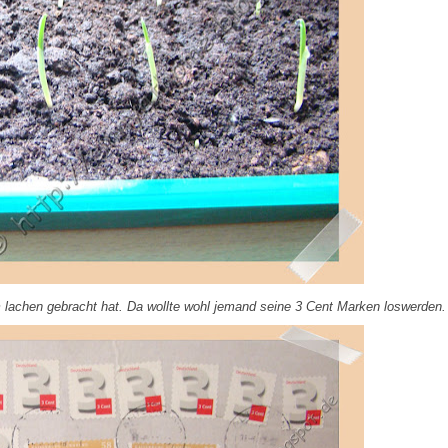
lachen gebracht hat. Da wollte wohl jemand seine 3 Cent Marken loswerden.