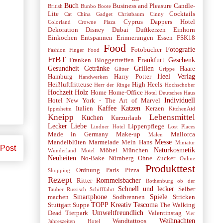
Buch
Business and Pleasure
Candle-
British
Bunbo Boote
Lite
Cocktails
Cat
China Gadget
Christbaum
Cinny
Cyprus
Dappers Hotel
Colorland
Crowne Plaza
Dekoration
Disney
Dubai
Duftkerzen
Einhorn
Einkochen
Entspannen
Erinnerungen
Essen
FSK18
Food
Fotografie
Fotobücher
Fashion
Finger Food
FrBT
Frankfurt
Geschenk
Franken Bloggertreffen
Gesundheit
Getränke
Grillen
Haare
Glitter
Grippe
Heel Verlag
Hamburg
Harry Potter
Handwerken
Heißluftfritteuse
High Heels
Herr der Ringe
Hochschober
Hochzeit
Holz
Home
Home-Office
Hotel Deutsches Haus
Individuell
Hotel New York - The Art of Marvel
Kaffee
Katzen
Italien
Kerzen
Ippesheim
KitchenAid
Kneipp
Lebensmittel
Kuchen
Kurzurlaub
Lecker
Liebe
Lippenpflege
Lindner Hotel
Lost Places
Made in Germany
Make-up
Mallorca
Malen
Messe
Mandelblüten
Marmelade
Mein Hans
Miniatur
 Post
Naturkosmetik
Möbel
München
Wunderland
Motel
Neuheiten
No-Bake
Nürnberg
Ohne Zucker
Online
Produkttest
Ordnung
Paris
Pizza
Shopping
Rezept
Rommelsbacher
Ritter
Rothenburg ob der
Schnell und lecker
Selber
Tauber
Russisch
Schifffahrt
Smartphone
Spiele
machen
Sodbrennen
Stricken
TOPP Kreativ
Tescoma
Stuttgart
Suppe
The Walking
Umweltfreundlich
Dead
Tierpark
Valentinstag
Vier
Weihnachten
Wandtattoos
Jahreszeiten Hotel