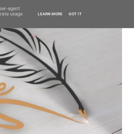
user-agent
erate usage
LEARN MORE
GOT IT