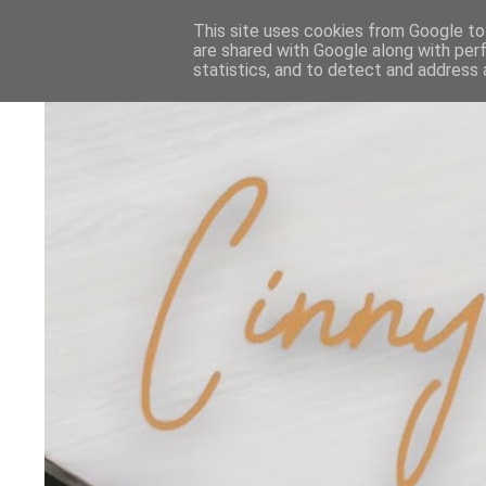
This site uses cookies from Google to 
are shared with Google along with per
statistics, and to detect and address 