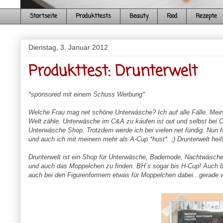
Startseite
Produkttests
Beauty
Food
Rezepte
Dienstag, 3. Januar 2012
Produkttest: Drunterwelt
*sponsored mit einem Schuss Werbung*
Welche Frau mag net schöne Unterwäsche? Ich auf alle Fälle. Mein
Welt zähle. Unterwäsche im C&A zu kaufen ist out und selbst bei O
Unterwäsche Shop. Trotzdem werde ich bei vielen net fündig. Nun h
und auch ich mit meinem mehr als A-Cup *hust*. ;) Drunterwelt heiß
Drunterwelt ist ein Shop für Unterwäsche, Bademode, Nachtwäsche u
und auch das Moppelchen zu finden. BH´s sogar bis H-Cup! Auch b
auch bei den Figurenformern etwas für Moppelchen dabei...gerade w