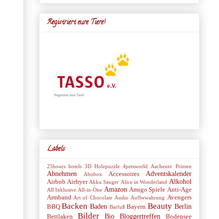
Registriert eure Tiere!
Labels
25hours hotels
3D Holzpuzzle
4petsworld
Aachener Printen
Abnehmen
Adventskalender
Accessoires
Abobox
Alkohol
Airbnb
Airfryer
Akku Sauger
Alice in Wonderland
Amazon
Amigo Spiele
Anti-Age
All Inklusive
All-in-One
Armband
Avengers
Art of Chocolate
Audio
Aufbewahrung
Backen
Beauty
Baden
Berlin
BBQ
Bayern
Barfuß
Bilder
Bio
Bloggertreffen
Bettlaken
Bodensee