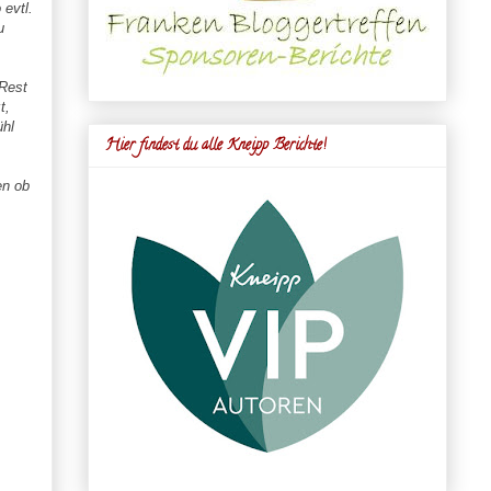
 evtl.
u
Rest
t,
ühl
Hier findest du alle Kneipp Berichte!
en ob