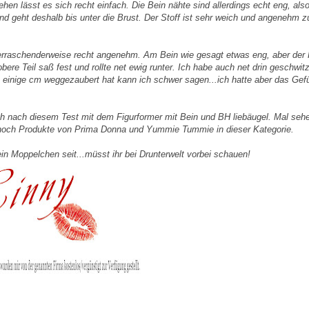
n lässt es sich recht einfach. Die Bein nähte sind allerdings echt eng, also
und geht deshalb bis unter die Brust. Der Stoff ist sehr weich und angenehm z
erraschenderweise recht angenehm. Am Bein wie gesagt etwas eng, aber der 
obere Teil saß fest und rollte net ewig runter. Ich habe auch net drin geschwitz
 einige cm weggezaubert hat kann ich schwer sagen...ich hatte aber das Gef
 nach diesem Test mit dem Figurformer mit Bein und BH liebäugel. Mal seh
 noch Produkte von Prima Donna und Yummie Tummie in dieser Kategorie.
n Moppelchen seit...müsst ihr bei Drunterwelt vorbei schauen!