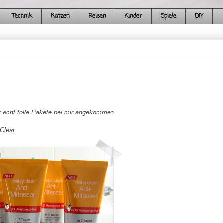
Technik
Katzen
Reisen
Kinder
Spiele
DIY
aar echt tolle Pakete bei mir angekommen.
Clear.