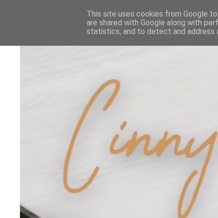
This site uses cookies from Google to 
are shared with Google along with per
statistics, and to detect and address 