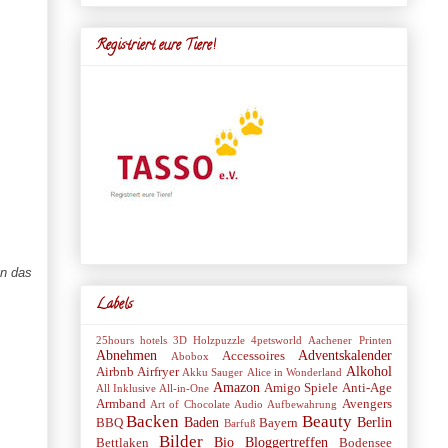
Registriert eure Tiere!
un das
Labels
25hours hotels
3D Holzpuzzle
4petsworld
Aachener Printen
Abnehmen
Adventskalender
Accessoires
Abobox
Alkohol
Airbnb
Airfryer
Akku Sauger
Alice in Wonderland
Amazon
Amigo Spiele
Anti-Age
All Inklusive
All-in-One
Armband
Avengers
Art of Chocolate
Audio
Aufbewahrung
Backen
Beauty
Baden
Berlin
BBQ
Bayern
Barfuß
Bilder
Bio
Bloggertreffen
Bettlaken
Bodensee