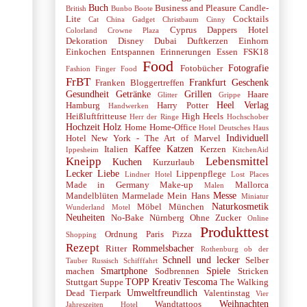
Buch
Business and Pleasure
Candle-
British
Bunbo Boote
Lite
Cocktails
Cat
China Gadget
Christbaum
Cinny
Cyprus
Dappers Hotel
Colorland
Crowne Plaza
Dekoration
Disney
Dubai
Duftkerzen
Einhorn
Einkochen
Entspannen
Erinnerungen
Essen
FSK18
Food
Fotografie
Fotobücher
Fashion
Finger Food
FrBT
Frankfurt
Geschenk
Franken Bloggertreffen
Gesundheit
Getränke
Grillen
Haare
Glitter
Grippe
Heel Verlag
Hamburg
Harry Potter
Handwerken
Heißluftfritteuse
High Heels
Herr der Ringe
Hochschober
Hochzeit
Holz
Home
Home-Office
Hotel Deutsches Haus
Individuell
Hotel New York - The Art of Marvel
Kaffee
Katzen
Italien
Kerzen
Ippesheim
KitchenAid
Kneipp
Lebensmittel
Kuchen
Kurzurlaub
Lecker
Liebe
Lippenpflege
Lindner Hotel
Lost Places
Made in Germany
Make-up
Mallorca
Malen
Messe
Mandelblüten
Marmelade
Mein Hans
Miniatur
Naturkosmetik
Möbel
München
Wunderland
Motel
Neuheiten
No-Bake
Nürnberg
Ohne Zucker
Online
Produkttest
Ordnung
Paris
Pizza
Shopping
Rezept
Rommelsbacher
Ritter
Rothenburg ob der
Schnell und lecker
Selber
Tauber
Russisch
Schifffahrt
Smartphone
Spiele
machen
Sodbrennen
Stricken
TOPP Kreativ
Tescoma
Stuttgart
Suppe
The Walking
Umweltfreundlich
Dead
Tierpark
Valentinstag
Vier
Weihnachten
Wandtattoos
Jahreszeiten Hotel