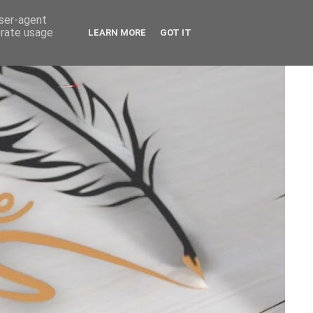
user-agent
erate usage
LEARN MORE
GOT IT