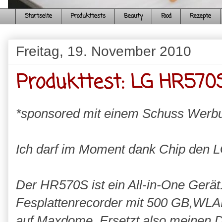
Startseite
Produkttests
Beauty
Food
Rezepte
Freitag, 19. November 2010
Produkttest: LG HR570
*sponsored mit einem Schuss Werb
Ich darf im Moment dank Chip den 
Der HR570S ist ein All-in-One Gerä
Fesplattenrecorder mit 500 GB,WLA
auf Maxdome. Ersetzt also meinen 