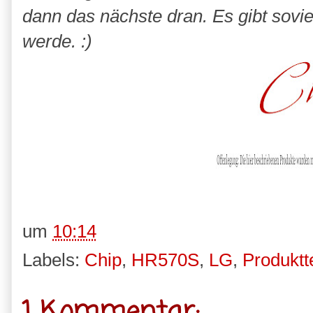
dann das nächste dran. Es gibt sovie
werde. :)
um
10:14
Labels:
Chip
,
HR570S
,
LG
,
Produktt