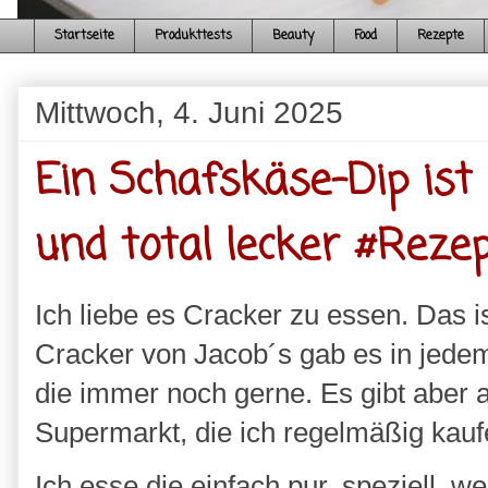
Startseite
Produkttests
Beauty
Food
Rezepte
Mittwoch, 4. Juni 2025
Ein Schafskäse-Dip ist
und total lecker #Reze
Ich liebe es Cracker zu essen. Das i
Cracker von Jacob´s gab es in jedem
die immer noch gerne. Es gibt aber a
Supermarkt, die ich regelmäßig kau
Ich esse die einfach pur, speziell,