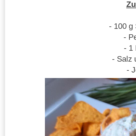
Zu
- 100 g
- Pe
- 1
- Salz 
- 