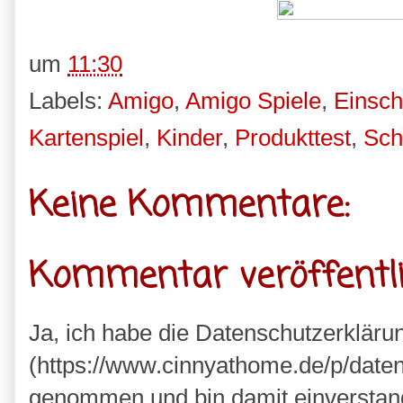
um
11:30
Labels:
Amigo
,
Amigo Spiele
,
Einsch
Kartenspiel
,
Kinder
,
Produkttest
,
Sch
Keine Kommentare:
Kommentar veröffentl
Ja, ich habe die Datenschutzerkläru
(https://www.cinnyathome.de/p/daten
genommen und bin damit einverstan