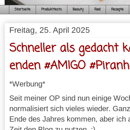
Startseite
Produkttests
Beauty
Food
Rezepte
Freitag, 25. April 2025
Schneller als gedacht 
enden #AMIGO #Piranha
*Werbung*
Seit meiner OP sind nun einige Wo
normalisiert sich vieles wieder. Gan
Ende des Jahres kommen, aber ich ar
Zeit den Blog zu nutzen. :)