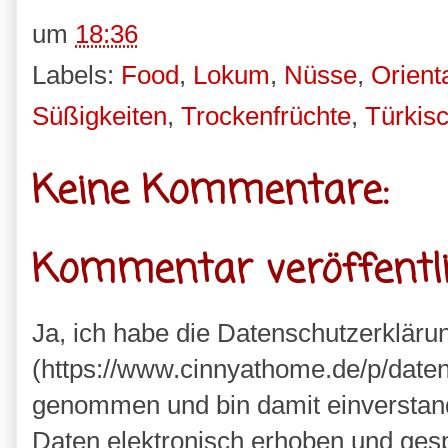
um
18:36
Labels:
Food
,
Lokum
,
Nüsse
,
Orient
Süßigkeiten
,
Trockenfrüchte
,
Türkis
Keine Kommentare:
Kommentar veröffentl
Ja, ich habe die Datenschutzerkläru
(https://www.cinnyathome.de/p/daten
genommen und bin damit einverstan
Daten elektronisch erhoben und ges