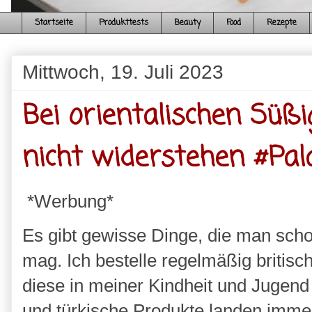
Startseite
Produkttests
Beauty
Food
Rezepte
Mittwoch, 19. Juli 2023
Bei orientalischen Süßi
nicht widerstehen #Pa
*Werbung*
Es gibt gewisse Dinge, die man scho
mag. Ich bestelle regelmäßig britisc
diese in meiner Kindheit und Jugend
und türkische Produkte landen immer 