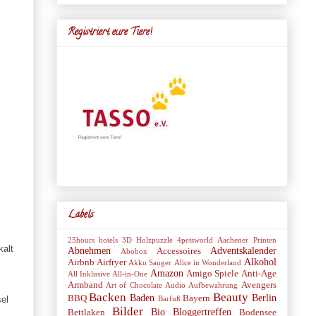
Registriert eure Tiere!
Labels
25hours hotels
3D Holzpuzzle
4petsworld
Aachener Printen
kalt
Abnehmen
Adventskalender
Accessoires
Abobox
Alkohol
Airbnb
Airfryer
Akku Sauger
Alice in Wonderland
Amazon
Amigo Spiele
Anti-Age
All Inklusive
All-in-One
Armband
Avengers
Art of Chocolate
Audio
Aufbewahrung
Backen
Beauty
Baden
Berlin
BBQ
Bayern
Barfuß
el
Bilder
Bio
Bloggertreffen
Bettlaken
Bodensee