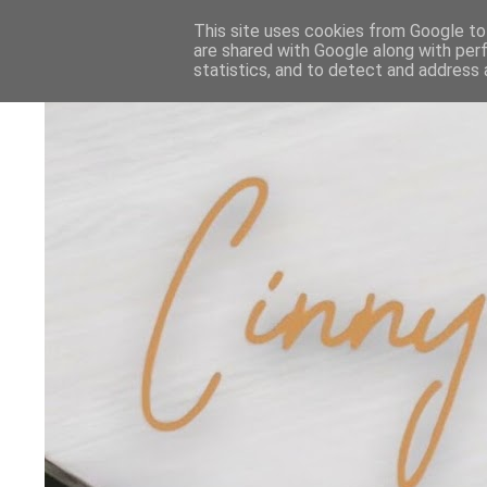
This site uses cookies from Google to 
are shared with Google along with per
statistics, and to detect and address 