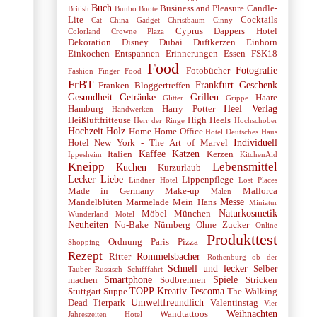
Buch
Business and Pleasure
Candle-
British
Bunbo Boote
Lite
Cocktails
Cat
China Gadget
Christbaum
Cinny
Cyprus
Dappers Hotel
Colorland
Crowne Plaza
Dekoration
Disney
Dubai
Duftkerzen
Einhorn
Einkochen
Entspannen
Erinnerungen
Essen
FSK18
Food
Fotografie
Fotobücher
Fashion
Finger Food
FrBT
Frankfurt
Geschenk
Franken Bloggertreffen
Gesundheit
Getränke
Grillen
Haare
Glitter
Grippe
Heel Verlag
Hamburg
Harry Potter
Handwerken
Heißluftfritteuse
High Heels
Herr der Ringe
Hochschober
Hochzeit
Holz
Home
Home-Office
Hotel Deutsches Haus
Individuell
Hotel New York - The Art of Marvel
Kaffee
Katzen
Italien
Kerzen
Ippesheim
KitchenAid
Kneipp
Lebensmittel
Kuchen
Kurzurlaub
Lecker
Liebe
Lippenpflege
Lindner Hotel
Lost Places
Made in Germany
Make-up
Mallorca
Malen
Messe
Mandelblüten
Marmelade
Mein Hans
Miniatur
Naturkosmetik
Möbel
München
Wunderland
Motel
Neuheiten
No-Bake
Nürnberg
Ohne Zucker
Online
Produkttest
Ordnung
Paris
Pizza
Shopping
Rezept
Rommelsbacher
Ritter
Rothenburg ob der
Schnell und lecker
Selber
Tauber
Russisch
Schifffahrt
Smartphone
Spiele
machen
Sodbrennen
Stricken
TOPP Kreativ
Tescoma
Stuttgart
Suppe
The Walking
Umweltfreundlich
Dead
Tierpark
Valentinstag
Vier
Weihnachten
Wandtattoos
Jahreszeiten Hotel