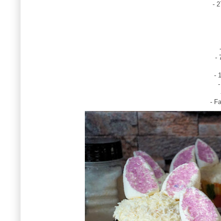
- 
-
- 
-
- F