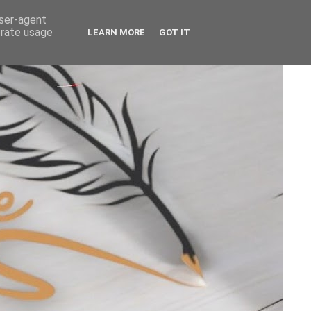
user-agent
erate usage
LEARN MORE
GOT IT