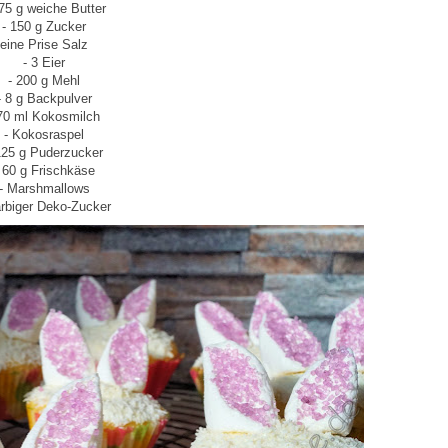
275 g weiche Butter
- 150 g Zucker
eine Prise Salz
- 3 Eier
- 200 g Mehl
- 8 g Backpulver
 70 ml Kokosmilch
- Kokosraspel
125 g Puderzucker
 60 g Frischkäse
- Marshmallows
arbiger Deko-Zucker