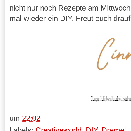
nicht nur noch Rezepte am Mittwoch
mal wieder ein DIY. Freut euch drauf.
um
22:02
Labels:
Creativeworld
,
DIY
,
Dremel
,