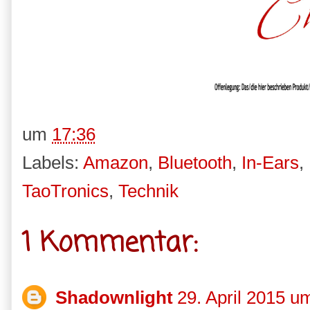
um
17:36
Labels:
Amazon
,
Bluetooth
,
In-Ears
,
TaoTronics
,
Technik
1 Kommentar:
Shadownlight
29. April 2015 u