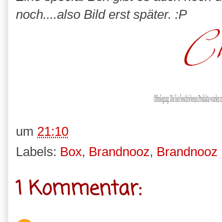
noch....also Bild erst später. :P
um
21:10
Labels:
Box
,
Brandnooz
,
Brandnooz
1 Kommentar: