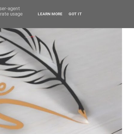
user-agent
erate usage
LEARN MORE
GOT IT