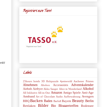
Registriert eure Tiere!
enkt
Labels
25hours hotels
3D Holzpuzzle
4petsworld
Aachener Printen
Abnehmen
Adventskalender
Accessoires
Abobox
Alkohol
Airbnb
Airfryer
Akku Sauger
Alice in Wonderland
Amazon
Amigo Spiele
Anti-Age
All Inklusive
All-in-One
Armband
Avengers
Art of Chocolate
Audio
Aufbewahrung
Backen
Beauty
Baden
Berlin
BBQ
Bayern
Barfuß
Bilder
Bio
Bloggertreffen
Bettlaken
Bodensee