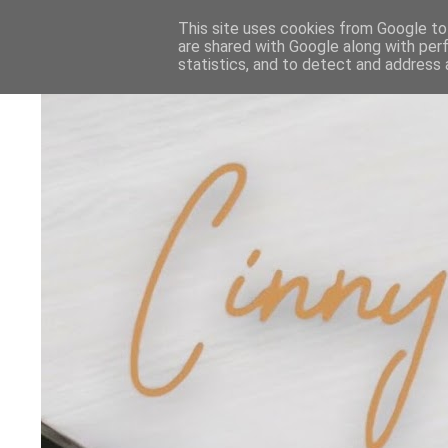
This site uses cookies from Google to 
are shared with Google along with per
statistics, and to detect and address 