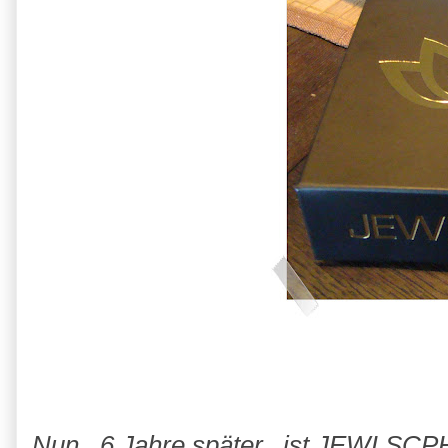
Nun...6 Jahre später...ist
JEWLSCP