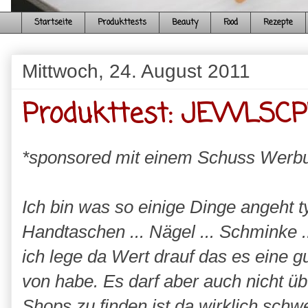
Startseite
Produkttests
Beauty
Food
Rezepte
Mittwoch, 24. August 2011
Produkttest: JEWLSC
*sponsored mit einem Schuss Werb
Ich bin was so einige Dinge angeht 
Handtaschen ... Nägel ... Schminke
ich lege da Wert drauf das es eine g
von habe. Es darf aber auch nicht üb
Shops
zu finden ist da wirklich schwe