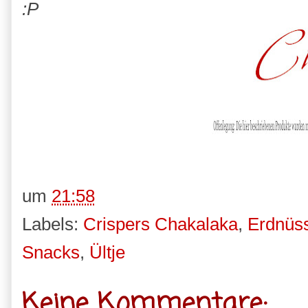
:P
um
21:58
Labels:
Crispers Chakalaka
,
Erdnüs
Snacks
,
Ültje
Keine Kommentare: