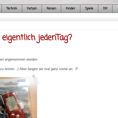
Technik
Katzen
Reisen
Kinder
Spiele
DIY
 eigentlich jedenTag?
itizen angenommen worden.
n zu testen. :) Aber fangen wir mal ganz vorne an. :P