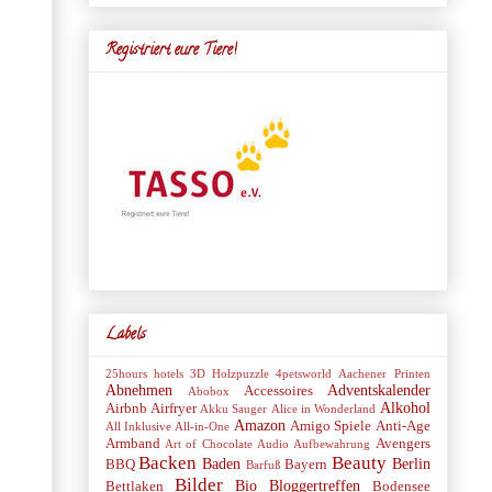
Registriert eure Tiere!
Labels
25hours hotels
3D Holzpuzzle
4petsworld
Aachener Printen
Abnehmen
Adventskalender
Accessoires
Abobox
Alkohol
Airbnb
Airfryer
Akku Sauger
Alice in Wonderland
Amazon
Amigo Spiele
Anti-Age
All Inklusive
All-in-One
Armband
Avengers
Art of Chocolate
Audio
Aufbewahrung
Backen
Beauty
Baden
Berlin
BBQ
Bayern
Barfuß
Bilder
Bio
Bloggertreffen
Bettlaken
Bodensee