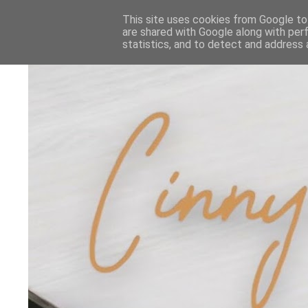
This site uses cookies from Google to 
are shared with Google along with per
statistics, and to detect and address 