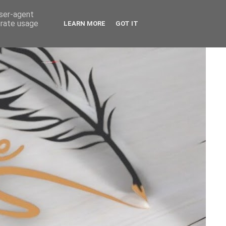
user-agent
erate usage
LEARN MORE
GOT IT