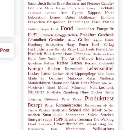
Buch
Business and Pleasure
Candle-
British
Bunbo Boote
Lite
Cocktails
Cat
China Gadget
Christbaum
Cinny
Cyprus
Dappers Hotel
Colorland
Crowne Plaza
Dekoration
Disney
Dubai
Duftkerzen
Einhorn
Einkochen
Entspannen
Erinnerungen
Essen
FSK18
Food
Fotografie
Fotobücher
Fashion
Finger Food
FrBT
Frankfurt
Geschenk
Franken Bloggertreffen
Gesundheit
Getränke
Grillen
Haare
Glitter
Grippe
Heel Verlag
Hamburg
Harry Potter
Handwerken
Heißluftfritteuse
High Heels
Herr der Ringe
Hochschober
 Post
Hochzeit
Holz
Home
Home-Office
Hotel Deutsches Haus
Individuell
Hotel New York - The Art of Marvel
Kaffee
Katzen
Italien
Kerzen
Ippesheim
KitchenAid
Kneipp
Lebensmittel
Kuchen
Kurzurlaub
Lecker
Liebe
Lippenpflege
Lindner Hotel
Lost Places
Made in Germany
Make-up
Mallorca
Malen
Messe
Mandelblüten
Marmelade
Mein Hans
Miniatur
Naturkosmetik
Möbel
München
Wunderland
Motel
Neuheiten
No-Bake
Nürnberg
Ohne Zucker
Online
Produkttest
Ordnung
Paris
Pizza
Shopping
Rezept
Rommelsbacher
Ritter
Rothenburg ob der
Schnell und lecker
Selber
Tauber
Russisch
Schifffahrt
Smartphone
Spiele
machen
Sodbrennen
Stricken
TOPP Kreativ
Tescoma
Stuttgart
Suppe
The Walking
Umweltfreundlich
Dead
Tierpark
Valentinstag
Vier
Weihnachten
Wandtattoos
Jahreszeiten Hotel