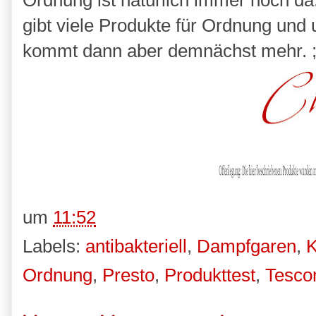
Ordnung ist natürlich immer noch da
gibt viele Produkte für Ordnung und 
kommt dann aber demnächst mehr. ;
um
11:52
Labels:
antibakteriell
,
Dampfgaren
,
K
Ordnung
,
Presto
,
Produkttest
,
Tesc