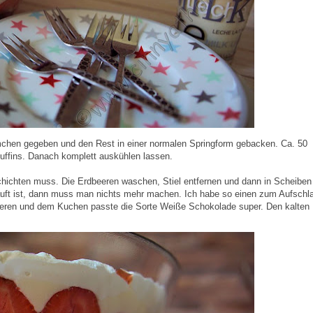
rmchen gegeben und den Rest in einer normalen Springform gebacken. Ca. 50
uffins. Danach komplett auskühlen lassen.
chichten muss. Die Erdbeeren waschen, Stiel entfernen und dann in Scheiben
auft ist, dann muss man nichts mehr machen. Ich habe so einen zum Aufschl
eeren und dem Kuchen passte die Sorte Weiße Schokolade super. Den kalten