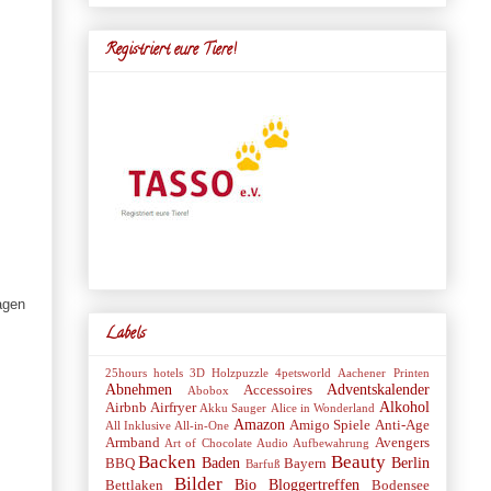
Registriert eure Tiere!
agen
Labels
25hours hotels
3D Holzpuzzle
4petsworld
Aachener Printen
Abnehmen
Adventskalender
Accessoires
Abobox
Alkohol
Airbnb
Airfryer
Akku Sauger
Alice in Wonderland
Amazon
Amigo Spiele
Anti-Age
All Inklusive
All-in-One
Armband
Avengers
Art of Chocolate
Audio
Aufbewahrung
Backen
Beauty
Baden
Berlin
BBQ
Bayern
Barfuß
Bilder
Bio
Bloggertreffen
Bettlaken
Bodensee