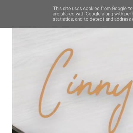
This site uses cookies from Google to 
are shared with Google along with per
statistics, and to detect and address 