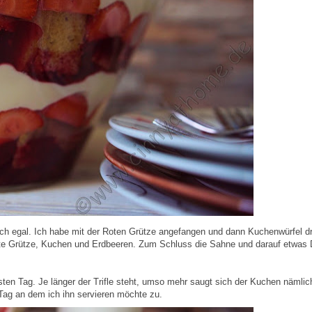
lich egal. Ich habe mit der Roten Grütze angefangen und dann Kuchenwürfel d
ote Grütze, Kuchen und Erdbeeren. Zum Schluss die Sahne und darauf etwas 
n Tag. Je länger der Trifle steht, umso mehr saugt sich der Kuchen nämlich
 Tag an dem ich ihn servieren möchte zu.