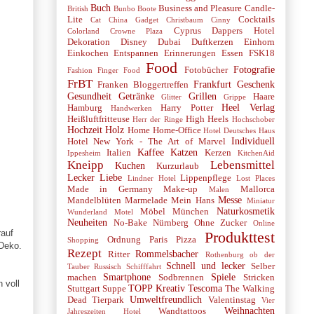
Buch
Business and Pleasure
Candle-
British
Bunbo Boote
Lite
Cocktails
Cat
China Gadget
Christbaum
Cinny
Cyprus
Dappers Hotel
Colorland
Crowne Plaza
Dekoration
Disney
Dubai
Duftkerzen
Einhorn
Einkochen
Entspannen
Erinnerungen
Essen
FSK18
Food
Fotografie
Fotobücher
Fashion
Finger Food
FrBT
Frankfurt
Geschenk
Franken Bloggertreffen
Gesundheit
Getränke
Grillen
Haare
Glitter
Grippe
Heel Verlag
Hamburg
Harry Potter
Handwerken
Heißluftfritteuse
High Heels
Herr der Ringe
Hochschober
Hochzeit
Holz
Home
Home-Office
Hotel Deutsches Haus
Individuell
Hotel New York - The Art of Marvel
Kaffee
Katzen
Italien
Kerzen
Ippesheim
KitchenAid
Kneipp
Lebensmittel
Kuchen
Kurzurlaub
Lecker
Liebe
Lippenpflege
Lindner Hotel
Lost Places
Made in Germany
Make-up
Mallorca
Malen
Messe
Mandelblüten
Marmelade
Mein Hans
Miniatur
Naturkosmetik
Möbel
München
Wunderland
Motel
Neuheiten
No-Bake
Nürnberg
Ohne Zucker
Online
rauf
Produkttest
Ordnung
Paris
Pizza
Shopping
Deko.
Rezept
Rommelsbacher
Ritter
Rothenburg ob der
Schnell und lecker
Selber
Tauber
Russisch
Schifffahrt
Smartphone
Spiele
machen
Sodbrennen
Stricken
 voll
TOPP Kreativ
Tescoma
Stuttgart
Suppe
The Walking
Umweltfreundlich
Dead
Tierpark
Valentinstag
Vier
Weihnachten
Wandtattoos
Jahreszeiten Hotel