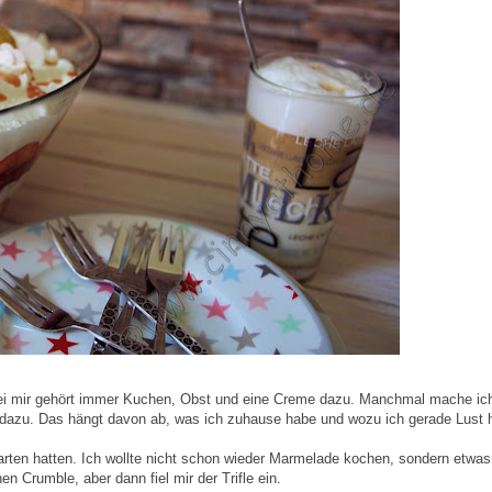
 Bei mir gehört immer Kuchen, Obst und eine Creme dazu. Manchmal mache ich
azu. Das hängt davon ab, was ich zuhause habe und wozu ich gerade Lust 
Garten hatten. Ich wollte nicht schon wieder Marmelade kochen, sondern etwas
 Crumble, aber dann fiel mir der Trifle ein.