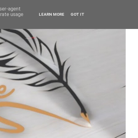
user-agent
erate usage
LEARN MORE
GOT IT