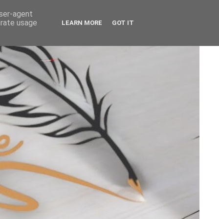
user-agent
erate usage
LEARN MORE
GOT IT