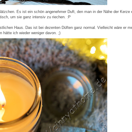
Plätzchen. Es ist ein schön angenehmer Duft, den man in der Nähe der Kerze
tisch, um sie ganz intensiv zu riechen. :P
estlichen Haus. Das ist bei dezenten Düften ganz normal. Vielleicht wäre er m
 hätte ich wieder weniger davon. ;)