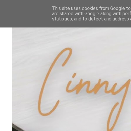
This site uses cookies from Google to 
are shared with Google along with per
statistics, and to detect and address 