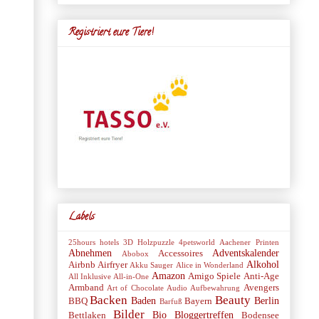
Registriert eure Tiere!
Labels
25hours hotels
3D Holzpuzzle
4petsworld
Aachener Printen
Abnehmen
Adventskalender
Accessoires
Abobox
Alkohol
Airbnb
Airfryer
Akku Sauger
Alice in Wonderland
Amazon
Amigo Spiele
Anti-Age
All Inklusive
All-in-One
Armband
Avengers
Art of Chocolate
Audio
Aufbewahrung
Backen
Beauty
Baden
Berlin
BBQ
Bayern
Barfuß
Bilder
Bio
Bloggertreffen
Bettlaken
Bodensee