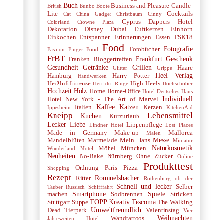
Buch
Business and Pleasure
Candle-
British
Bunbo Boote
Lite
Cocktails
Cat
China Gadget
Christbaum
Cinny
Cyprus
Dappers Hotel
Colorland
Crowne Plaza
Dekoration
Disney
Dubai
Duftkerzen
Einhorn
Einkochen
Entspannen
Erinnerungen
Essen
FSK18
Food
Fotografie
Fotobücher
Fashion
Finger Food
FrBT
Frankfurt
Geschenk
Franken Bloggertreffen
Gesundheit
Getränke
Grillen
Haare
Glitter
Grippe
Heel Verlag
Hamburg
Harry Potter
Handwerken
Heißluftfritteuse
High Heels
Herr der Ringe
Hochschober
Hochzeit
Holz
Home
Home-Office
Hotel Deutsches Haus
Individuell
Hotel New York - The Art of Marvel
Kaffee
Katzen
Italien
Kerzen
Ippesheim
KitchenAid
Kneipp
Lebensmittel
Kuchen
Kurzurlaub
Lecker
Liebe
Lippenpflege
Lindner Hotel
Lost Places
Made in Germany
Make-up
Mallorca
Malen
Messe
Mandelblüten
Marmelade
Mein Hans
Miniatur
Naturkosmetik
Möbel
München
Wunderland
Motel
Neuheiten
No-Bake
Nürnberg
Ohne Zucker
Online
Produkttest
Ordnung
Paris
Pizza
Shopping
Rezept
Rommelsbacher
Ritter
Rothenburg ob der
Schnell und lecker
Selber
Tauber
Russisch
Schifffahrt
Smartphone
Spiele
machen
Sodbrennen
Stricken
TOPP Kreativ
Tescoma
Stuttgart
Suppe
The Walking
Umweltfreundlich
Dead
Tierpark
Valentinstag
Vier
Weihnachten
Wandtattoos
Jahreszeiten Hotel