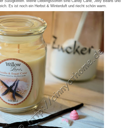
r Süßigkeiten. Meine Lieblingssorten sind Candy Cane, Jelly Beans und
ich. Es ist noch ein Herbst & Winterduft und riecht schön warm.