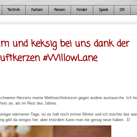
Technik
Katzen
Reisen
Kinder
Spiele
DIY
ehm und keksig bei uns dank der
Duftkerzen #WillowLane
ch schweren Herzens meine Weihnachtskerzen gegen andere austausche. Ich li
ters an, als im Rest des Jahres.
tz einiger wärmeren Tage, ist es halt noch immer Winter und ich möchte das wa
g gibt da einiges her, aber trotzdem kann man nie genug neue haben. :D