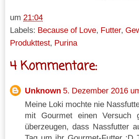
um
21:04
Labels:
Because of Love
,
Futter
,
Gew
Produkttest
,
Purina
4 Kommentare:
Unknown
5. Dezember 2016 u
Meine Loki mochte nie Nassfutte
mit Gourmet einen Versuch g
überzeugen, dass Nassfutter auc
Tag um ihr Gourmet-Futter :D 