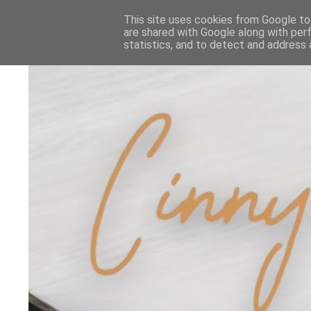
This site uses cookies from Google to 
are shared with Google along with per
statistics, and to detect and address 