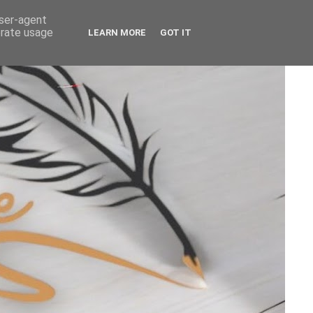
user-agent
erate usage
LEARN MORE
GOT IT