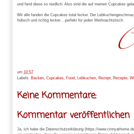
und fand diese so niedlich. Also sind die auf meinen Cupcakes gel
Wir alle fanden die Cupcakes total lecker. Der Lebkuchengeschmac
hübsch und richtig lecker....perfekt für jeden Weihnachtstisch.
um
10:57
Labels:
Backen
,
Cupcakes
,
Food
,
Lebkuchen
,
Rezept
,
Rezepte
,
We
Keine Kommentare:
Kommentar veröffentlichen
Ja, ich habe die Datenschutzerklärung (https://www.cinnyathome.d