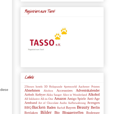
Registriert eure Tiere!
Labels
25hours hotels
3D Holzpuzzle
4petsworld
Aachener Printen
 diese
Abnehmen
Adventskalender
Accessoires
Abobox
Alkohol
Airbnb
Airfryer
Akku Sauger
Alice in Wonderland
Amazon
Amigo Spiele
Anti-Age
All Inklusive
All-in-One
Armband
Avengers
Art of Chocolate
Audio
Aufbewahrung
Backen
Beauty
Baden
Berlin
BBQ
Bayern
Barfuß
Bilder
Bio
Bloggertreffen
Bettlaken
Bodensee