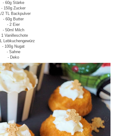
- 60g Stärke
- 150g Zucker
1/2 TL Backpulver
- 60g Butter
- 2 Eier
- 50ml Milch
- 1 Vanilleschote
TL Lebkuchengewürz
- 100g Nugat
- Sahne
- Deko