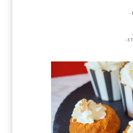
- 
- 3 