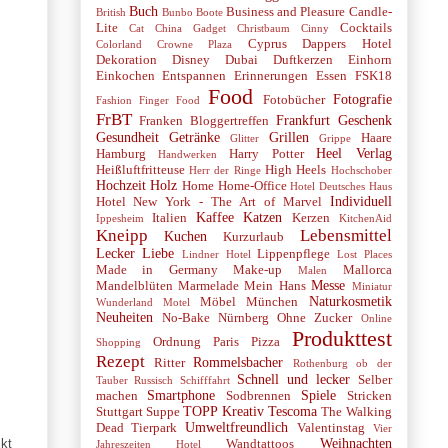
Buch
Business and Pleasure
Candle-
British
Bunbo Boote
Lite
Cocktails
Cat
China Gadget
Christbaum
Cinny
Cyprus
Dappers Hotel
Colorland
Crowne Plaza
Dekoration
Disney
Dubai
Duftkerzen
Einhorn
Einkochen
Entspannen
Erinnerungen
Essen
FSK18
Food
Fotografie
Fotobücher
Fashion
Finger Food
FrBT
Frankfurt
Geschenk
Franken Bloggertreffen
Gesundheit
Getränke
Grillen
Haare
Glitter
Grippe
Heel Verlag
Hamburg
Harry Potter
Handwerken
Heißluftfritteuse
High Heels
Herr der Ringe
Hochschober
Hochzeit
Holz
Home
Home-Office
Hotel Deutsches Haus
Individuell
Hotel New York - The Art of Marvel
Kaffee
Katzen
Italien
Kerzen
Ippesheim
KitchenAid
Kneipp
Lebensmittel
Kuchen
Kurzurlaub
Lecker
Liebe
Lippenpflege
Lindner Hotel
Lost Places
Made in Germany
Make-up
Mallorca
Malen
Messe
Mandelblüten
Marmelade
Mein Hans
Miniatur
Naturkosmetik
Möbel
München
Wunderland
Motel
Neuheiten
No-Bake
Nürnberg
Ohne Zucker
Online
Produkttest
Ordnung
Paris
Pizza
Shopping
Rezept
Rommelsbacher
Ritter
Rothenburg ob der
Schnell und lecker
Selber
Tauber
Russisch
Schifffahrt
Smartphone
Spiele
machen
Sodbrennen
Stricken
TOPP Kreativ
Tescoma
Stuttgart
Suppe
The Walking
Umweltfreundlich
Dead
Tierpark
Valentinstag
Vier
Weihnachten
kt
Wandtattoos
Jahreszeiten Hotel