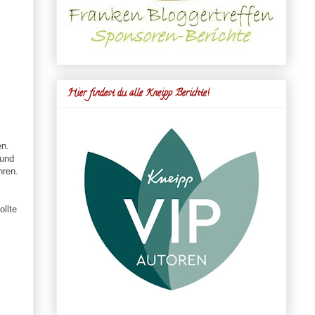
Hier findest du alle Kneipp Berichte!
en.
 und
hren.
llte