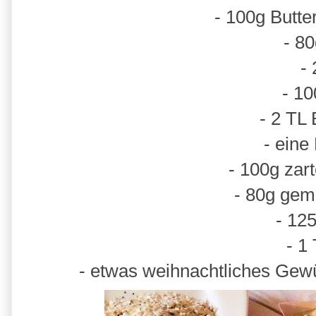
- 100g Butte
- 8
- 
- 1
- 2 TL
- eine
- 100g zar
- 80g ge
- 12
- 1
- etwas weihnachtliches Gew