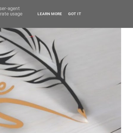
user-agent
erate usage
LEARN MORE
GOT IT