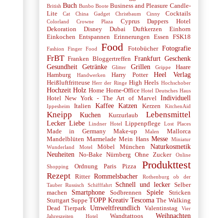
Buch
Business and Pleasure
Candle-
British
Bunbo Boote
Lite
Cocktails
Cat
China Gadget
Christbaum
Cinny
Cyprus
Dappers Hotel
Colorland
Crowne Plaza
Dekoration
Disney
Dubai
Duftkerzen
Einhorn
Einkochen
Entspannen
Erinnerungen
Essen
FSK18
Food
Fotografie
Fotobücher
Fashion
Finger Food
FrBT
Frankfurt
Geschenk
Franken Bloggertreffen
Gesundheit
Getränke
Grillen
Haare
Glitter
Grippe
Heel Verlag
Hamburg
Harry Potter
Handwerken
Heißluftfritteuse
High Heels
Herr der Ringe
Hochschober
Hochzeit
Holz
Home
Home-Office
Hotel Deutsches Haus
Individuell
Hotel New York - The Art of Marvel
Kaffee
Katzen
Italien
Kerzen
Ippesheim
KitchenAid
Kneipp
Lebensmittel
Kuchen
Kurzurlaub
Lecker
Liebe
Lippenpflege
Lindner Hotel
Lost Places
Made in Germany
Make-up
Mallorca
Malen
Messe
Mandelblüten
Marmelade
Mein Hans
Miniatur
Naturkosmetik
Möbel
München
Wunderland
Motel
Neuheiten
No-Bake
Nürnberg
Ohne Zucker
Online
Produkttest
Ordnung
Paris
Pizza
Shopping
Rezept
Rommelsbacher
Ritter
Rothenburg ob der
Schnell und lecker
Selber
Tauber
Russisch
Schifffahrt
Smartphone
Spiele
machen
Sodbrennen
Stricken
TOPP Kreativ
Tescoma
Stuttgart
Suppe
The Walking
Umweltfreundlich
Dead
Tierpark
Valentinstag
Vier
Weihnachten
Wandtattoos
Jahreszeiten Hotel