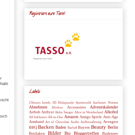
Registriert eure Tiere!
r
ehabt.
Labels
nicht
25hours hotels
3D Holzpuzzle
4petsworld
Aachener Printen
Abnehmen
Adventskalender
Accessoires
Abobox
Alkohol
Airbnb
Airfryer
Akku Sauger
Alice in Wonderland
 sich
Amazon
Amigo Spiele
Anti-Age
All Inklusive
All-in-One
Armband
Avengers
Art of Chocolate
Audio
Aufbewahrung
Backen
Beauty
Baden
Berlin
BBQ
Bayern
Barfuß
Bilder
Bio
Bloggertreffen
Bettlaken
Bodensee