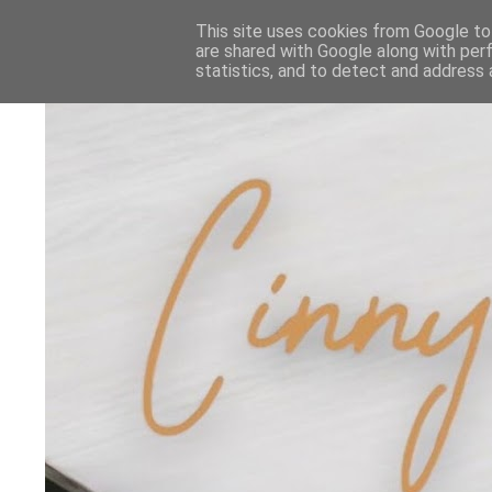
This site uses cookies from Google to 
are shared with Google along with per
statistics, and to detect and address 