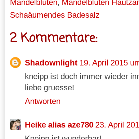
Mandelblüten
,
Mandelblüten Hautzar
Schaäumendes Badesalz
2 Kommentare:
Shadownlight
19. April 2015 u
kneipp ist doch immer wieder inn
liebe gruesse!
Antworten
Heike alias aze780
23. April 20
Kneipp ist wunderbar!