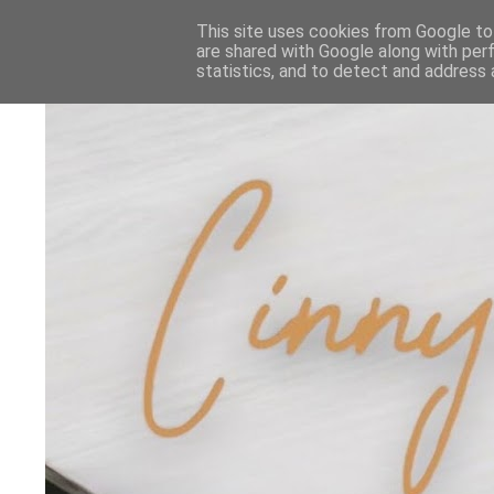
This site uses cookies from Google to 
are shared with Google along with per
statistics, and to detect and address 