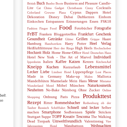
Buch
Business and Pleasure
Candle-
British
Bunbo Boote
Lite
Cocktails
Cat
China Gadget
Christbaum
Cinny
Cyprus
Dappers Hotel
Colorland
Crowne Plaza
Dekoration
Disney
Dubai
Duftkerzen
Einhorn
Einkochen
Entspannen
Erinnerungen
Essen
FSK18
Food
Fotografie
Fotobücher
Fashion
Finger Food
FrBT
Frankfurt
Geschenk
Franken Bloggertreffen
Gesundheit
Getränke
Grillen
Haare
Glitter
Grippe
Heel Verlag
Hamburg
Harry Potter
Handwerken
Heißluftfritteuse
High Heels
Herr der Ringe
Hochschober
Hochzeit
Holz
Home
Home-Office
Hotel Deutsches Haus
Individuell
Hotel New York - The Art of Marvel
Kaffee
Katzen
Italien
Kerzen
Ippesheim
KitchenAid
Kneipp
Lebensmittel
Kuchen
Kurzurlaub
Lecker
Liebe
Lippenpflege
Lindner Hotel
Lost Places
Made in Germany
Make-up
Mallorca
Malen
Messe
Mandelblüten
Marmelade
Mein Hans
Miniatur
Naturkosmetik
Möbel
München
Wunderland
Motel
Neuheiten
No-Bake
Nürnberg
Ohne Zucker
Online
Produkttest
belt.
Ordnung
Paris
Pizza
Shopping
en
Rezept
Rommelsbacher
Ritter
Rothenburg ob der
Schnell und lecker
Selber
Tauber
Russisch
Schifffahrt
Smartphone
Spiele
machen
Sodbrennen
Stricken
TOPP Kreativ
Tescoma
Stuttgart
Suppe
The Walking
Umweltfreundlich
Dead
Tierpark
Valentinstag
Vier
Weihnachten
Wandtattoos
Jahreszeiten Hotel