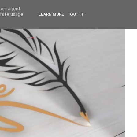
user-agent
erate usage
LEARN MORE
GOT IT