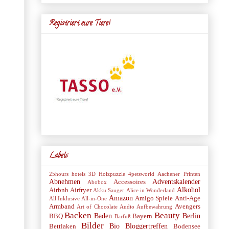
Registriert eure Tiere!
Labels
25hours hotels
3D Holzpuzzle
4petsworld
Aachener Printen
Abnehmen
Adventskalender
Accessoires
Abobox
Alkohol
Airbnb
Airfryer
Akku Sauger
Alice in Wonderland
Amazon
Amigo Spiele
Anti-Age
All Inklusive
All-in-One
Armband
Avengers
Art of Chocolate
Audio
Aufbewahrung
Backen
Beauty
Baden
Berlin
BBQ
Bayern
Barfuß
Bilder
Bio
Bloggertreffen
Bettlaken
Bodensee