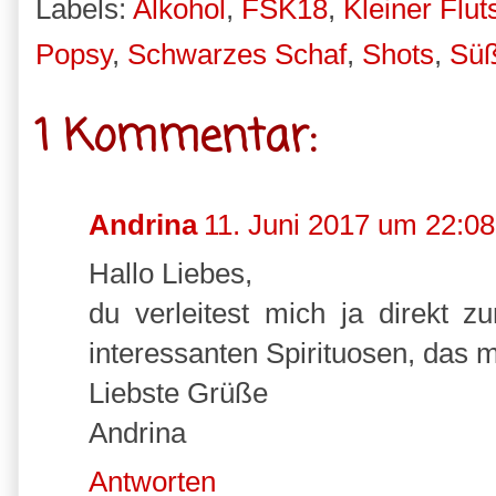
Labels:
Alkohol
,
FSK18
,
Kleiner Flut
Popsy
,
Schwarzes Schaf
,
Shots
,
Süß
1 Kommentar:
Andrina
11. Juni 2017 um 22:08
Hallo Liebes,
du verleitest mich ja direkt z
interessanten Spirituosen, das 
Liebste Grüße
Andrina
Antworten