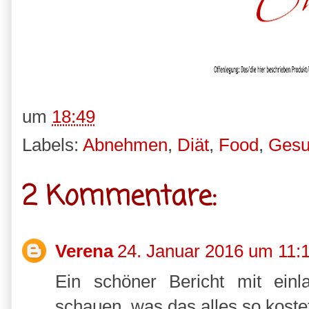
um
18:49
Labels:
Abnehmen
,
Diät
,
Food
,
Gesu
2 Kommentare:
Verena
24. Januar 2016 um 11:
Ein schöner Bericht mit ein
schauen, was das alles so koste