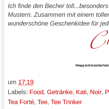
Ich finde den Becher toll...besonder
Mustern. Zusammen mit einem tollen 
wunderschöne Geschenkidee für jeden
um
17:19
Labels:
Food
,
Getränke
,
Kati
,
Noir
,
P
Tea Forté
,
Tee
,
Tee Trinker