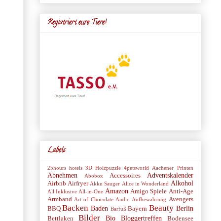
Registriert eure Tiere!
Labels
25hours hotels
3D Holzpuzzle
4petsworld
Aachener Printen
Abnehmen
Adventskalender
Accessoires
Abobox
Alkohol
Airbnb
Airfryer
Akku Sauger
Alice in Wonderland
Amazon
Amigo Spiele
Anti-Age
All Inklusive
All-in-One
Armband
Avengers
Art of Chocolate
Audio
Aufbewahrung
Backen
Beauty
Baden
Berlin
BBQ
Bayern
Barfuß
Bilder
Bio
Bloggertreffen
Bettlaken
Bodensee