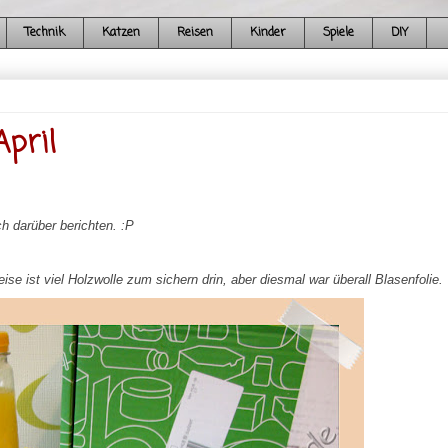
Technik
Katzen
Reisen
Kinder
Spiele
DIY
pril
 darüber berichten. :P
se ist viel Holzwolle zum sichern drin, aber diesmal war überall Blasenfolie.