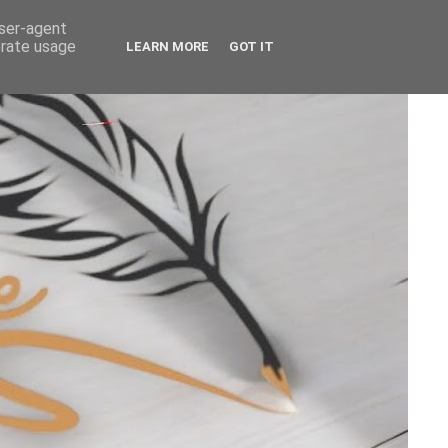
user-agent
erate usage
LEARN MORE
GOT IT