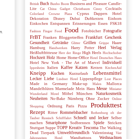
Buch
Business and Pleasure
Candle-
British
Bunbo Boote
Lite
Cocktails
Cat
China Gadget
Christbaum
Cinny
Cyprus
Dappers Hotel
Colorland
Crowne Plaza
Dekoration
Disney
Dubai
Duftkerzen
Einhorn
Einkochen
Entspannen
Erinnerungen
Essen
FSK18
Food
Fotografie
Fotobücher
Fashion
Finger Food
en.
FrBT
Frankfurt
Geschenk
Franken Bloggertreffen
Gesundheit
Getränke
Grillen
Haare
Glitter
Grippe
Heel Verlag
Hamburg
Harry Potter
Handwerken
Heißluftfritteuse
High Heels
Herr der Ringe
Hochschober
Hochzeit
Holz
Home
Home-Office
Hotel Deutsches Haus
Individuell
Hotel New York - The Art of Marvel
Kaffee
Katzen
Italien
Kerzen
Ippesheim
KitchenAid
Kneipp
Lebensmittel
Kuchen
Kurzurlaub
Lecker
Liebe
Lippenpflege
Lindner Hotel
Lost Places
Made in Germany
Make-up
Mallorca
Malen
Messe
Mandelblüten
Marmelade
Mein Hans
Miniatur
Naturkosmetik
Möbel
München
Wunderland
Motel
Neuheiten
No-Bake
Nürnberg
Ohne Zucker
Online
Produkttest
Ordnung
Paris
Pizza
Shopping
Rezept
Rommelsbacher
Ritter
Rothenburg ob der
Schnell und lecker
Selber
Tauber
Russisch
Schifffahrt
Smartphone
Spiele
machen
Sodbrennen
Stricken
TOPP Kreativ
Tescoma
Stuttgart
Suppe
The Walking
Umweltfreundlich
Dead
Tierpark
Valentinstag
Vier
Weihnachten
Wandtattoos
Jahreszeiten Hotel