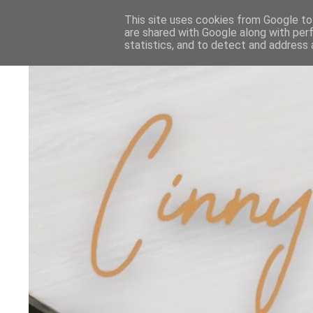
This site uses cookies from Google to 
are shared with Google along with per
statistics, and to detect and address 