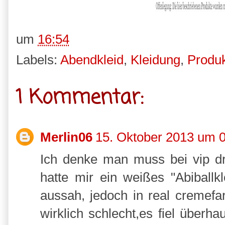
um
16:54
Labels:
Abendkleid
,
Kleidung
,
Produk
1 Kommentar:
Merlin06
15. Oktober 2013 um 
Ich denke man muss bei vip dr
hatte mir ein weißes "Abiballk
aussah, jedoch in real cremefa
wirklich schlecht,es fiel überh