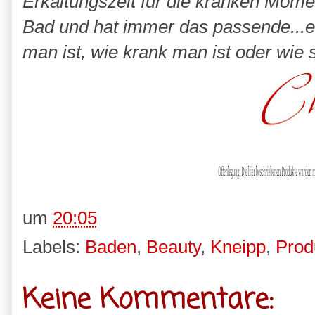
Erkältungszeit für die kranken Momen
Bad und hat immer das passende...e
man ist, wie krank man ist oder wie
um
20:05
Labels:
Baden
,
Beauty
,
Kneipp
,
Prod
Keine Kommentare: