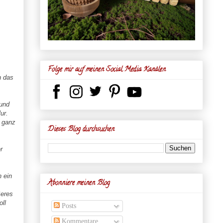
Folge mir auf meinen Social Media Kanälen
n das
 und
ur.
 ganz
Dieses Blog durchsuchen
r
 ein
Abonniere meinen Blog
ßeres
ll
Posts
Kommentare