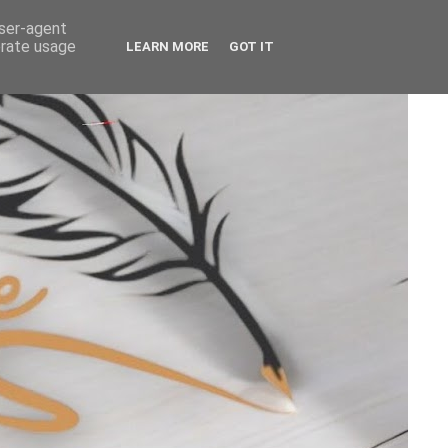
user-agent
erate usage
LEARN MORE
GOT IT