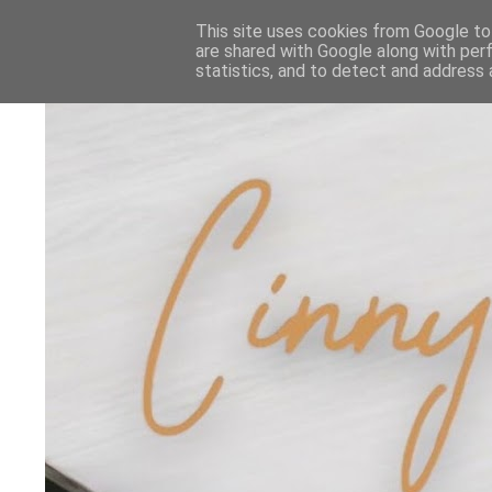
This site uses cookies from Google to 
are shared with Google along with per
statistics, and to detect and address 