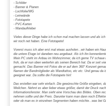
- Schilder
- Banner & Planen
- Lochfolie/WG
- Leinwände
- Fototapete
- PVC-Karten
- Wandaufkleber
Vieles dieser Dinge habe ich schon mal machen lassen und als ich
wir noch net haben. Eine Fototapete!
Vorerst muss ich aber erst mal etwas ausholen...wir haben ein Hau
die untere Etage ist daneben neu angebaut. Als ich ihn kennenlernt
Mein PC steht im Anbau im Wohnzimmer, da ich gerne TV schaue be
froh, da er nun oben weiterhin als seinen Bereich hat. Da er seit 
gemacht. Das Banner mit Fotos die er auf dem 360° Konzert gemacht
Namen der Bandmitglieder als Wandtattoo, etc etc. Und genau da ist
geeignet war. Da sollte die Fototapete hin!
Das erstellen war sehr einfach. Die gewünschte Größe eingeben, da
Weilchen. Nehmt es aber lieber etwas größer, damit der Druck nach
Informationsfenster. Man sieht eine Vorschau des Bildes. Oben rech
nehmen sollte und der Preis. Darunter kann man dann noch Effekte
oder ob man es in einzelnen Segmenten haben möchte...was bei Gr