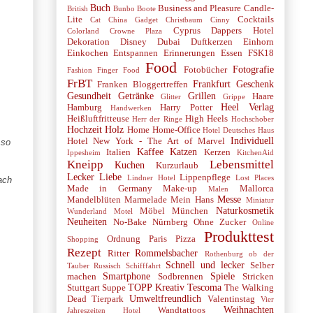
Buch
Business and Pleasure
Candle-
British
Bunbo Boote
Lite
Cocktails
Cat
China Gadget
Christbaum
Cinny
Cyprus
Dappers Hotel
Colorland
Crowne Plaza
Dekoration
Disney
Dubai
Duftkerzen
Einhorn
Einkochen
Entspannen
Erinnerungen
Essen
FSK18
Food
Fotografie
Fotobücher
Fashion
Finger Food
FrBT
Frankfurt
Geschenk
Franken Bloggertreffen
Gesundheit
Getränke
Grillen
Haare
Glitter
Grippe
Heel Verlag
Hamburg
Harry Potter
Handwerken
Heißluftfritteuse
High Heels
Herr der Ringe
Hochschober
Hochzeit
Holz
Home
Home-Office
Hotel Deutsches Haus
Individuell
Hotel New York - The Art of Marvel
 so
Kaffee
Katzen
Italien
Kerzen
Ippesheim
KitchenAid
Kneipp
Lebensmittel
Kuchen
Kurzurlaub
Lecker
Liebe
Lippenpflege
Lindner Hotel
Lost Places
ach
Made in Germany
Make-up
Mallorca
Malen
Messe
Mandelblüten
Marmelade
Mein Hans
Miniatur
Naturkosmetik
Möbel
München
Wunderland
Motel
Neuheiten
No-Bake
Nürnberg
Ohne Zucker
Online
Produkttest
Ordnung
Paris
Pizza
Shopping
Rezept
Rommelsbacher
Ritter
Rothenburg ob der
Schnell und lecker
Selber
Tauber
Russisch
Schifffahrt
Smartphone
Spiele
machen
Sodbrennen
Stricken
TOPP Kreativ
Tescoma
Stuttgart
Suppe
The Walking
Umweltfreundlich
Dead
Tierpark
Valentinstag
Vier
Weihnachten
Wandtattoos
Jahreszeiten Hotel