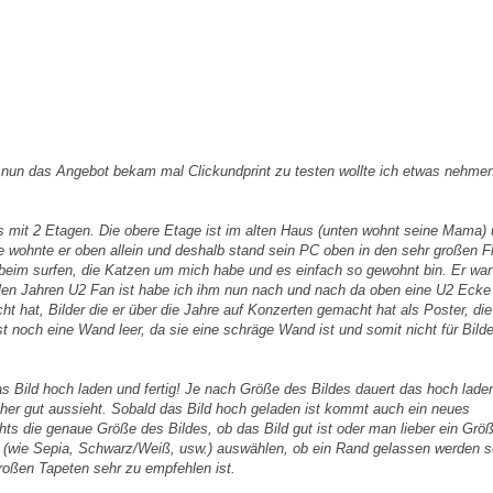
 nun das Angebot bekam mal Clickundprint zu testen wollte ich etwas nehme
s mit 2 Etagen. Die obere Etage ist im alten Haus (unten wohnt seine Mama)
e wohnte er oben allein und deshalb stand sein PC oben in den sehr großen Fl
im surfen, die Katzen um mich habe und es einfach so gewohnt bin. Er war
vielen Jahren U2 Fan ist habe ich ihm nun nach und nach da oben eine U2 Ecke
 hat, Bilder die er über die Jahre auf Konzerten gemacht hat als Poster, die
 noch eine Wand leer, da sie eine schräge Wand ist und somit nicht für Bilde
s Bild hoch laden und fertig! Je nach Größe des Bildes dauert das hoch laden
her gut aussieht. Sobald das Bild hoch geladen ist kommt auch ein neues
ts die genaue Größe des Bildes, ob das Bild gut ist oder man lieber ein Grö
 (wie Sepia, Schwarz/Weiß, usw.) auswählen, ob ein Rand gelassen werden so
oßen Tapeten sehr zu empfehlen ist.