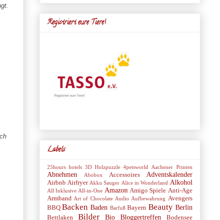
gt.
Registriert eure Tiere!
uch
Labels
25hours hotels
3D Holzpuzzle
4petsworld
Aachener Printen
Abnehmen
Adventskalender
Accessoires
Abobox
Alkohol
Airbnb
Airfryer
Akku Sauger
Alice in Wonderland
Amazon
Amigo Spiele
Anti-Age
All Inklusive
All-in-One
Armband
Avengers
Art of Chocolate
Audio
Aufbewahrung
Backen
Beauty
Baden
Berlin
BBQ
Bayern
Barfuß
Bilder
Bio
Bloggertreffen
Bettlaken
Bodensee