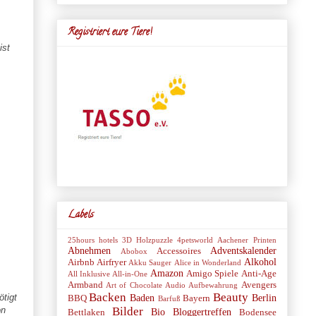
Registriert eure Tiere!
ist
Labels
25hours hotels
3D Holzpuzzle
4petsworld
Aachener Printen
Abnehmen
Adventskalender
Accessoires
Abobox
Alkohol
Airbnb
Airfryer
Akku Sauger
Alice in Wonderland
Amazon
Amigo Spiele
Anti-Age
All Inklusive
All-in-One
Armband
Avengers
Art of Chocolate
Audio
Aufbewahrung
Backen
Beauty
tigt
Baden
Berlin
BBQ
Bayern
Barfuß
Bilder
on
Bio
Bloggertreffen
Bettlaken
Bodensee