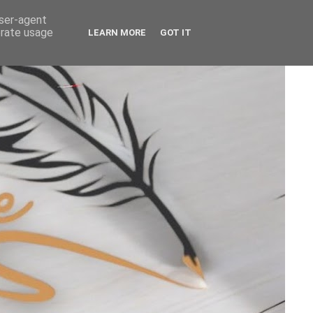
user-agent
erate usage
LEARN MORE
GOT IT