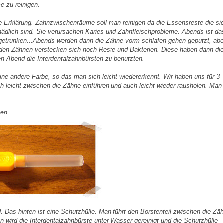
 zu reinigen.
ze Erklärung. Zahnzwischenräume soll man reinigen da die
Essensreste
die si
ädlich sind. Sie verursachen Karies und Zahnfleischprobleme. Abends ist da
trunken...Abends werden dann die Zähne vorm schlafen gehen geputzt, aber
den Zähnen verstecken sich noch Reste und Bakterien. Diese haben dann di
den Abend die
Interdentalzahnbürsten
zu benutzten.
eine andere Farbe, so das man sich leicht wiedererkennt. Wir haben uns für 3
leicht zwischen die Zähne einführen und auch leicht wieder rausholen. Man 
hen
.
nd. Das hinten ist eine Schutzhülle. Man führt den Borstenteil zwischen die Zä
en wird die
Interdentalzahnbürste
unter Wasser gereinigt und die Schutzhülle