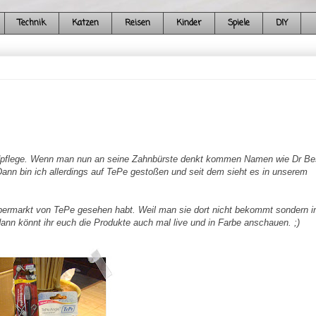
Technik
Katzen
Reisen
Kinder
Spiele
DIY
Mundpflege. Wenn man nun an seine Zahnbürste denkt kommen Namen wie Dr
Be
ann bin ich allerdings auf
TePe
gestoßen
und seit dem sieht es in unserem
upermarkt von
TePe
gesehen habt. Weil man sie dort nicht bekommt sondern i
nn könnt ihr euch die Produkte auch mal live und in Farbe anschauen. ;)