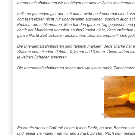
Interdentalzahnbürsten
wir benötigen um unsere Zahnzwischenräume
Falls es jemanden gibt der sich damit nicht auskennt mal eine kur
dort festsetzten nicht nur unangenehm aussehen, sondern auch sch
Problem am schlimmsten. Man hat den ganzen Tag gegessen und ge
damit der Mundraum komplett sauber? meist nicht, denn zwischen 
ganze Nacht Zeit Schäden anzurichten. Deshalb empfiehlt sich je
Die
Interdentalzahnbürsten
sind farblich markiert. Jede Stärke hat 
Stärken entschieden. 0,4mm, 0,45mm und 0,5mm. Diese ließen sich 
ja keinen Schaden anrichten.
Die
Interdentalzahnbürsten
sehen aus wie kleine runde
Zahnbürstc
Es ist ein stabiler Griff mit einem feinen Draht, an dem Borsten si
und reinigt sie indem man vor und zurück bürstet. Nach dem reinig