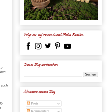
Folge mir auf meinen Social Media Kanälen
Dieses Blog durchsuchen
zu
aben
d auch
Abonniere meinen Blog
Posts
lb
h.
Kommentare