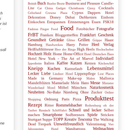
Buch
Business and Pleasure
Candle-
British
Bunbo Boote
Lite
Cocktails
Cat
China Gadget
Christbaum
Cinny
Cyprus
Dappers Hotel
Colorland
Crowne Plaza
ch
Dekoration
Disney
Dubai
Duftkerzen
Einhorn
s
Einkochen
Entspannen
Erinnerungen
Essen
FSK18
 ist
Food
Fotografie
e
Fotobücher
Fashion
Finger Food
FrBT
Frankfurt
Geschenk
Franken Bloggertreffen
Gesundheit
Getränke
Grillen
Haare
Glitter
Grippe
Heel Verlag
Hamburg
Harry Potter
Handwerken
Heißluftfritteuse
High Heels
Herr der Ringe
Hochschober
soll
Hochzeit
Holz
Home
Home-Office
Hotel Deutsches Haus
Individuell
Hotel New York - The Art of Marvel
Kaffee
Katzen
Italien
Kerzen
Ippesheim
KitchenAid
Kneipp
Lebensmittel
Kuchen
Kurzurlaub
Lecker
Liebe
Lippenpflege
Lindner Hotel
Lost Places
Made in Germany
Make-up
Mallorca
Malen
Messe
Mandelblüten
Marmelade
Mein Hans
Miniatur
Naturkosmetik
Möbel
München
Wunderland
Motel
Neuheiten
No-Bake
Nürnberg
Ohne Zucker
Online
Produkttest
Ordnung
Paris
Pizza
Shopping
Rezept
Rommelsbacher
Ritter
Rothenburg ob der
Schnell und lecker
Selber
Tauber
Russisch
Schifffahrt
Smartphone
Spiele
machen
Sodbrennen
Stricken
TOPP Kreativ
Tescoma
Stuttgart
Suppe
The Walking
hne
Umweltfreundlich
Dead
Tierpark
Valentinstag
Vier
Weihnachten
Wandtattoos
Jahreszeiten Hotel