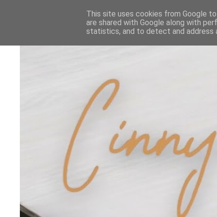
This site uses cookies from Google to 
are shared with Google along with per
statistics, and to detect and address 