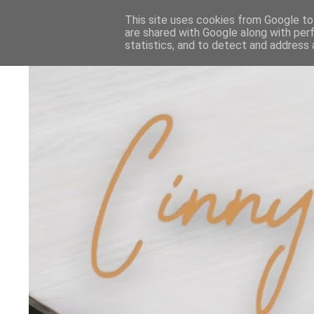
This site uses cookies from Google to 
are shared with Google along with per
statistics, and to detect and address 