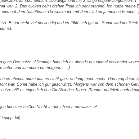
ikators ist sehr einfach, allerdings sind mir 2 Dinge negativ aufgefallen. 1.
eit war. 2. Das clicken beim drehen finde ich sehr störend. Ich nutze meine 
r eins auf dem Nachttisch. Da wecke ich mit dem clicken ja meinen Freund. :
etzt. Es ist nicht viel notwendig und es fühlt sich gut an. Somit wird der Stick
kt ist.
en gehe Deo nutze. Allerdings habe ich es abends nur einmal verwendet wege
 unten und ich nutze es morgens.... :)
ch es abends nutze das es nicht ganz so lang frisch riecht. Das mag daran l
acht war. Somit habe ich gut geschwitzt. Morgens war von dem schönen Ger
utze hält es eigentlich den Großteil des Tages. (Kommt natürlich auch drau
gen bei einer heißen Nacht in der ich viel rumwälze. :P
 knapp..lol)