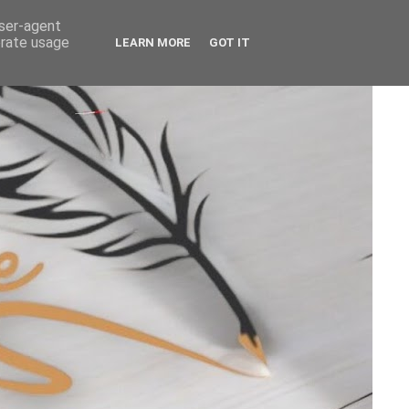
user-agent
erate usage
LEARN MORE
GOT IT