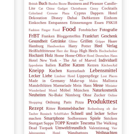
Buch
Business and Pleasure
Candle-
British
Bunbo Boote
Lite
Cocktails
Cat
China Gadget
Christbaum
Cinny
Cyprus
Dappers Hotel
Colorland
Crowne Plaza
Dekoration
Disney
Dubai
Duftkerzen
Einhorn
Einkochen
Entspannen
Erinnerungen
Essen
FSK18
Food
Fotografie
Fotobücher
Fashion
Finger Food
FrBT
Frankfurt
Geschenk
Franken Bloggertreffen
Gesundheit
Getränke
Grillen
Haare
Glitter
Grippe
Heel Verlag
Hamburg
Harry Potter
Handwerken
Heißluftfritteuse
High Heels
Herr der Ringe
Hochschober
Hochzeit
Holz
Home
Home-Office
Hotel Deutsches Haus
Individuell
Hotel New York - The Art of Marvel
Kaffee
Katzen
Italien
Kerzen
Ippesheim
KitchenAid
Kneipp
Lebensmittel
Kuchen
Kurzurlaub
Lecker
Liebe
Lippenpflege
Lindner Hotel
Lost Places
Made in Germany
Make-up
Mallorca
Malen
Messe
Mandelblüten
Marmelade
Mein Hans
Miniatur
Naturkosmetik
Möbel
München
Wunderland
Motel
Neuheiten
No-Bake
Nürnberg
Ohne Zucker
Online
Produkttest
Ordnung
Paris
Pizza
Shopping
Rezept
Rommelsbacher
Ritter
Rothenburg ob der
Schnell und lecker
Selber
Tauber
Russisch
Schifffahrt
Smartphone
Spiele
machen
Sodbrennen
Stricken
TOPP Kreativ
Tescoma
Stuttgart
Suppe
The Walking
Umweltfreundlich
Dead
Tierpark
Valentinstag
Vier
Weihnachten
Wandtattoos
Jahreszeiten Hotel