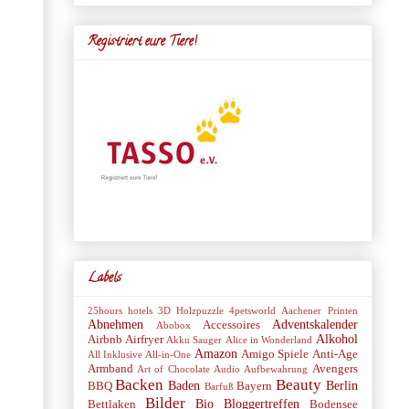
Registriert eure Tiere!
Labels
25hours hotels
3D Holzpuzzle
4petsworld
Aachener Printen
Abnehmen
Adventskalender
Accessoires
Abobox
Alkohol
Airbnb
Airfryer
Akku Sauger
Alice in Wonderland
Amazon
Amigo Spiele
Anti-Age
All Inklusive
All-in-One
Armband
Avengers
Art of Chocolate
Audio
Aufbewahrung
Backen
Beauty
Baden
Berlin
BBQ
Bayern
Barfuß
Bilder
Bio
Bloggertreffen
Bettlaken
Bodensee