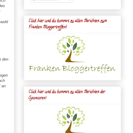
 Ich
Deo
)
Click hier und du kommst zu allen Berichten zum
 wohl
Franken Bloggertreffen!
n den
iegen
uch
f an
Click hier und du kommst zu allen Berichten der
Sponsoren!