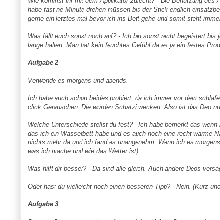
Wie kommst ihr mit dem Applikator zurecht? - Die Benutzung des Appl
habe fast ne Minute drehen müssen bis der Stick endlich einsatzber
gerne ein letztes mal bevor ich ins Bett gehe und somit steht imme
Was fällt euch sonst noch auf? - Ich bin sonst recht begeistert bis j
lange halten. Man hat kein feuchtes Gefühl da es ja ein festes Produ
Aufgabe 2
Verwende es morgens und abends.
Ich habe auch schon beides probiert, da ich immer vor dem schlaf
click Geräuschen. Die würden Schatzi wecken. Also ist das Deo nun
Welche Unterschiede stellst du fest? - Ich habe bemerkt das wenn i
das ich ein Wasserbett habe und es auch noch eine recht warme N
nichts mehr da und ich fand es unangenehm. Wenn ich es morgens n
was ich mache und wie das Wetter ist).
Was hilft dir besser? - Da sind alle gleich. Auch andere Deos versa
Oder hast du vielleicht noch einen besseren Tipp? - Nein. (Kurz und
Aufgabe 3