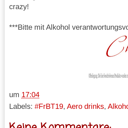
crazy!
***Bitte mit Alkohol verantwortungsv
um
17:04
Labels:
#FrBT19
,
Aero drinks
,
Alkoh