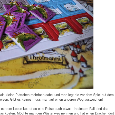
d als kleine Plättchen mehrfach dabei und man legt sie vor dem Spiel auf dem
h reisen. Gibt es keines muss man auf einen anderen Weg ausweichen!
in echtem Leben kostet so eine Reise auch etwas. In diesem Fall sind das
 was kosten. Möchte man den Wüstenweg nehmen und hat einen Drachen dort