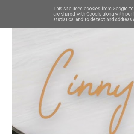
This site uses cookies from Google to 
are shared with Google along with per
statistics, and to detect and address 