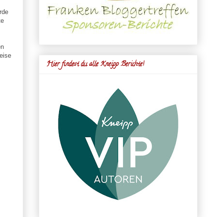
rde
te
en
eise
Hier findest du alle Kneipp Berichte!