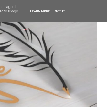
user-agent
erate usage
LEARN MORE
GOT IT