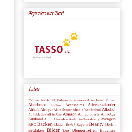
Registriert eure Tiere!
.
Labels
25hours hotels
3D Holzpuzzle
4petsworld
Aachener Printen
Abnehmen
Adventskalender
Accessoires
Abobox
Alkohol
Airbnb
Airfryer
Akku Sauger
Alice in Wonderland
Amazon
Amigo Spiele
Anti-Age
All Inklusive
All-in-One
Armband
Avengers
Art of Chocolate
Audio
Aufbewahrung
Backen
Beauty
Baden
Berlin
BBQ
Bayern
Barfuß
Bilder
Bio
Bloggertreffen
Bettlaken
Bodensee