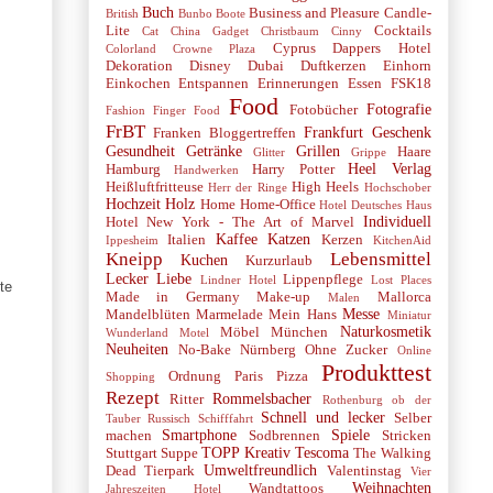
Buch
Business and Pleasure
Candle-
British
Bunbo Boote
Lite
Cocktails
Cat
China Gadget
Christbaum
Cinny
Cyprus
Dappers Hotel
Colorland
Crowne Plaza
Dekoration
Disney
Dubai
Duftkerzen
Einhorn
Einkochen
Entspannen
Erinnerungen
Essen
FSK18
Food
Fotografie
Fotobücher
Fashion
Finger Food
FrBT
Frankfurt
Geschenk
Franken Bloggertreffen
Gesundheit
Getränke
Grillen
Haare
Glitter
Grippe
Heel Verlag
Hamburg
Harry Potter
Handwerken
Heißluftfritteuse
High Heels
Herr der Ringe
Hochschober
Hochzeit
Holz
Home
Home-Office
Hotel Deutsches Haus
Individuell
Hotel New York - The Art of Marvel
Kaffee
Katzen
Italien
Kerzen
Ippesheim
KitchenAid
Kneipp
Lebensmittel
Kuchen
Kurzurlaub
Lecker
Liebe
Lippenpflege
Lindner Hotel
Lost Places
te
Made in Germany
Make-up
Mallorca
Malen
Messe
Mandelblüten
Marmelade
Mein Hans
Miniatur
Naturkosmetik
Möbel
München
Wunderland
Motel
.
Neuheiten
No-Bake
Nürnberg
Ohne Zucker
Online
Produkttest
Ordnung
Paris
Pizza
Shopping
Rezept
Rommelsbacher
Ritter
Rothenburg ob der
Schnell und lecker
Selber
Tauber
Russisch
Schifffahrt
Smartphone
Spiele
machen
Sodbrennen
Stricken
TOPP Kreativ
Tescoma
Stuttgart
Suppe
The Walking
Umweltfreundlich
Dead
Tierpark
Valentinstag
Vier
Weihnachten
Wandtattoos
Jahreszeiten Hotel