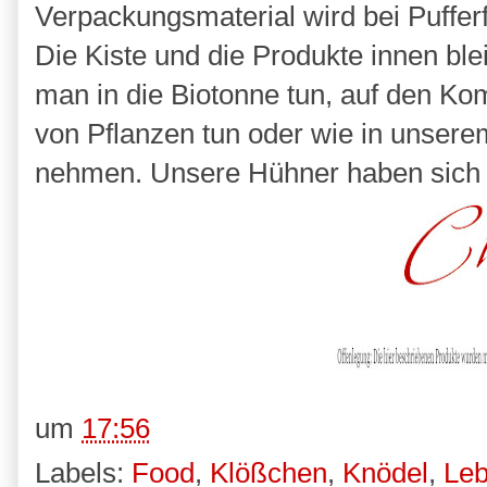
Verpackungsmaterial wird bei Puffer
Die Kiste und die Produkte innen bl
man in die Biotonne tun, auf den K
von Pflanzen tun oder wie in unserem
nehmen. Unsere Hühner haben sich üb
um
17:56
Labels:
Food
,
Klößchen
,
Knödel
,
Leb