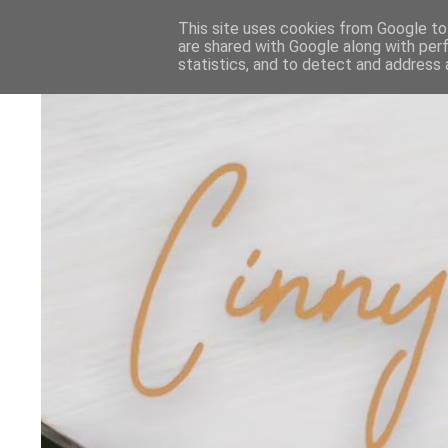
This site uses cookies from Google to 
are shared with Google along with per
statistics, and to detect and address 