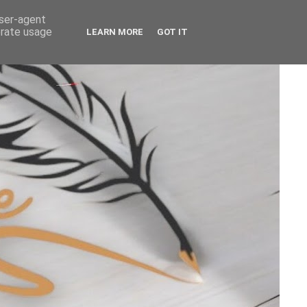
user-agent
erate usage
LEARN MORE
GOT IT