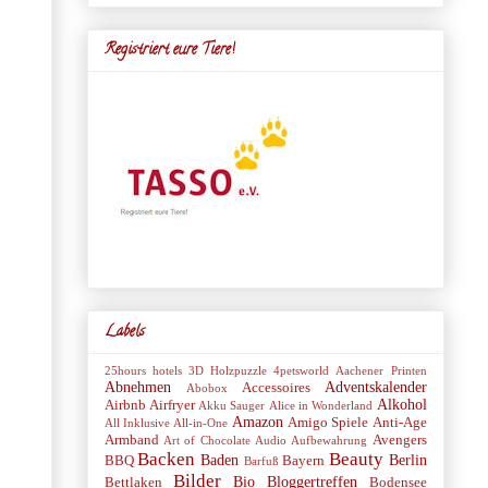
Registriert eure Tiere!
Labels
25hours hotels
3D Holzpuzzle
4petsworld
Aachener Printen
Abnehmen
Adventskalender
Accessoires
Abobox
Alkohol
Airbnb
Airfryer
Akku Sauger
Alice in Wonderland
Amazon
Amigo Spiele
Anti-Age
All Inklusive
All-in-One
Armband
Avengers
Art of Chocolate
Audio
Aufbewahrung
Backen
Beauty
Baden
Berlin
BBQ
Bayern
Barfuß
Bilder
Bio
Bloggertreffen
Bettlaken
Bodensee