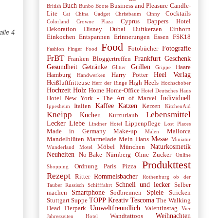
Buch
Business and Pleasure
Candle-
British
Bunbo Boote
Lite
Cocktails
Cat
China Gadget
Christbaum
Cinny
Cyprus
Dappers Hotel
Colorland
Crowne Plaza
Dekoration
Disney
Dubai
Duftkerzen
Einhorn
alle 4
Einkochen
Entspannen
Erinnerungen
Essen
FSK18
Food
Fotografie
Fotobücher
Fashion
Finger Food
FrBT
Frankfurt
Geschenk
Franken Bloggertreffen
Gesundheit
Getränke
Grillen
Haare
Glitter
Grippe
Heel Verlag
Hamburg
Harry Potter
Handwerken
Heißluftfritteuse
High Heels
Herr der Ringe
Hochschober
Hochzeit
Holz
Home
Home-Office
Hotel Deutsches Haus
Individuell
Hotel New York - The Art of Marvel
Kaffee
Katzen
Italien
Kerzen
Ippesheim
KitchenAid
Kneipp
Lebensmittel
Kuchen
Kurzurlaub
Lecker
Liebe
Lippenpflege
Lindner Hotel
Lost Places
Made in Germany
Make-up
Mallorca
Malen
Messe
Mandelblüten
Marmelade
Mein Hans
Miniatur
Naturkosmetik
Möbel
München
Wunderland
Motel
Neuheiten
No-Bake
Nürnberg
Ohne Zucker
Online
Produkttest
Ordnung
Paris
Pizza
Shopping
Rezept
Rommelsbacher
Ritter
Rothenburg ob der
Schnell und lecker
Selber
Tauber
Russisch
Schifffahrt
Smartphone
Spiele
machen
Sodbrennen
Stricken
TOPP Kreativ
Tescoma
Stuttgart
Suppe
The Walking
Umweltfreundlich
Dead
Tierpark
Valentinstag
Vier
Weihnachten
Wandtattoos
Jahreszeiten Hotel