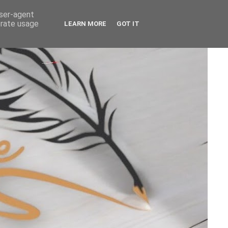
user-agent
erate usage
LEARN MORE
GOT IT