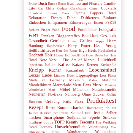
Buch
Business and Pleasure
Candle-
British
Bunbo Boote
Lite
Cocktails
Cat
China Gadget
Christbaum
Cinny
Cyprus
Dappers Hotel
Colorland
Crowne Plaza
Dekoration
Disney
Dubai
Duftkerzen
Einhorn
Einkochen
Entspannen
Erinnerungen
Essen
FSK18
Food
Fotografie
Fotobücher
Fashion
Finger Food
FrBT
Frankfurt
Geschenk
Franken Bloggertreffen
Gesundheit
Getränke
Grillen
Haare
Glitter
Grippe
Heel Verlag
Hamburg
Harry Potter
Handwerken
Heißluftfritteuse
High Heels
Herr der Ringe
Hochschober
Hochzeit
Holz
Home
Home-Office
Hotel Deutsches Haus
Individuell
Hotel New York - The Art of Marvel
Kaffee
Katzen
Italien
Kerzen
Ippesheim
KitchenAid
Kneipp
Lebensmittel
Kuchen
Kurzurlaub
Lecker
Liebe
Lippenpflege
Lindner Hotel
Lost Places
Made in Germany
Make-up
Mallorca
Malen
Messe
Mandelblüten
Marmelade
Mein Hans
Miniatur
Naturkosmetik
Möbel
München
Wunderland
Motel
Neuheiten
No-Bake
Nürnberg
Ohne Zucker
Online
Produkttest
Ordnung
Paris
Pizza
Shopping
Rezept
Rommelsbacher
Ritter
Rothenburg ob der
Schnell und lecker
Selber
Tauber
Russisch
Schifffahrt
Smartphone
Spiele
machen
Sodbrennen
Stricken
TOPP Kreativ
Tescoma
Stuttgart
Suppe
The Walking
Umweltfreundlich
Dead
Tierpark
Valentinstag
Vier
Weihnachten
Wandtattoos
Jahreszeiten Hotel