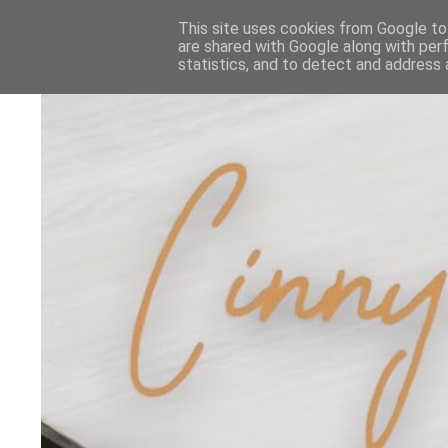
This site uses cookies from Google to 
are shared with Google along with per
statistics, and to detect and address 