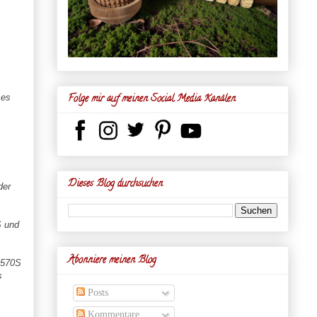
Folge mir auf meinen Social Media Kanälen
 es
Dieses Blog durchsuchen
der
S und
Abonniere meinen Blog
R570S
s
Posts
Kommentare