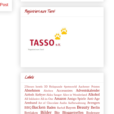
 Post
Registriert eure Tiere!
Labels
25hours hotels
3D Holzpuzzle
4petsworld
Aachener Printen
Abnehmen
Adventskalender
Accessoires
Abobox
Alkohol
Airbnb
Airfryer
Akku Sauger
Alice in Wonderland
Amazon
Amigo Spiele
Anti-Age
All Inklusive
All-in-One
Armband
Avengers
Art of Chocolate
Audio
Aufbewahrung
Backen
Beauty
Baden
Berlin
BBQ
Bayern
Barfuß
Bilder
Bio
Bloggertreffen
Bettlaken
Bodensee