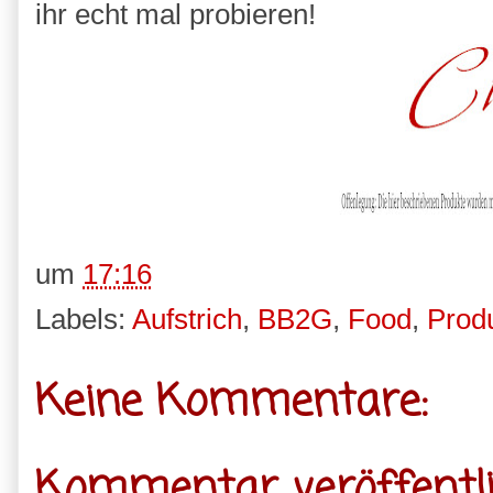
ihr echt mal probieren!
um
17:16
Labels:
Aufstrich
,
BB2G
,
Food
,
Produ
Keine Kommentare:
Kommentar veröffentl