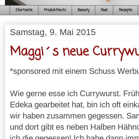
Startseite
Produkttests
Beauty
Food
Rezepte
Samstag, 9. Mai 2015
Maggi´s neue Currywu
*sponsored mit einem Schuss Werb
Wie gerne esse ich Currywurst. Frü
Edeka gearbeitet hat, bin ich oft ei
wir haben zusammen gegessen. Sam
und dort gibt es neben Halben Hähn
ich die gegessen! Ich habe dann 