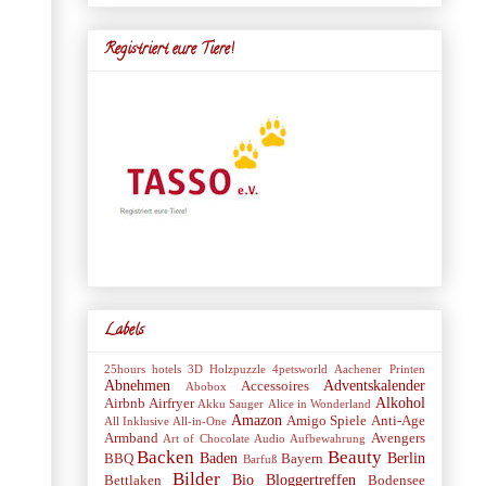
Registriert eure Tiere!
Labels
25hours hotels
3D Holzpuzzle
4petsworld
Aachener Printen
Abnehmen
Adventskalender
Accessoires
Abobox
Alkohol
Airbnb
Airfryer
Akku Sauger
Alice in Wonderland
Amazon
Amigo Spiele
Anti-Age
All Inklusive
All-in-One
Armband
Avengers
Art of Chocolate
Audio
Aufbewahrung
Backen
Beauty
Baden
Berlin
BBQ
Bayern
Barfuß
Bilder
Bio
Bloggertreffen
Bettlaken
Bodensee