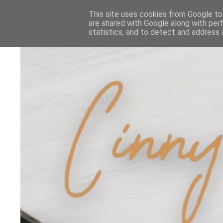
This site uses cookies from Google to 
are shared with Google along with per
statistics, and to detect and address 