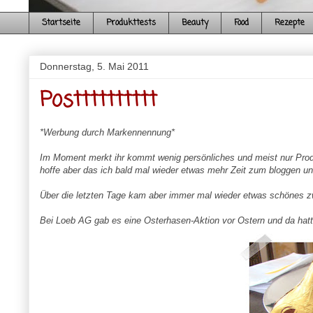
Startseite
Produkttests
Beauty
Food
Rezepte
Donnerstag, 5. Mai 2011
Postttttttttt
*Werbung durch Markennennung*
Im
Moment
merkt ihr kommt wenig persönliches und meist nur Pro
hoffe aber das ich bald mal wieder etwas mehr Zeit zum
bloggen
und
Über die letzten Tage kam aber immer mal wieder etwas schönes zw
Bei
Loeb
AG gab es
eine
Osterhasen-Aktion vor Ostern und da hat