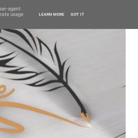
user-agent
erate usage
LEARN MORE
GOT IT