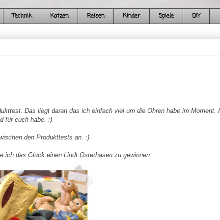
Technik
Katzen
Reisen
Kinder
Spiele
DIY
dukttest. Das
liegt d
aran
das ich einfach viel um die Ohren habe im
Moment
. 
 für euch habe. :)
ischen den Produkttests an. :)
te ich das Glück einen
Lindt
Osterhasen zu gewinnen.