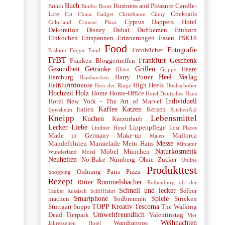
Buch
Business and Pleasure
Candle-
British
Bunbo Boote
Lite
Cocktails
Cat
China Gadget
Christbaum
Cinny
Cyprus
Dappers Hotel
Colorland
Crowne Plaza
Dekoration
Disney
Dubai
Duftkerzen
Einhorn
Einkochen
Entspannen
Erinnerungen
Essen
FSK18
Food
Fotografie
Fotobücher
Fashion
Finger Food
FrBT
Frankfurt
Geschenk
Franken Bloggertreffen
Gesundheit
Getränke
Grillen
Haare
Glitter
Grippe
Heel Verlag
Hamburg
Harry Potter
Handwerken
Heißluftfritteuse
High Heels
Herr der Ringe
Hochschober
Hochzeit
Holz
Home
Home-Office
Hotel Deutsches Haus
Individuell
Hotel New York - The Art of Marvel
Kaffee
Katzen
Italien
Kerzen
Ippesheim
KitchenAid
Kneipp
Lebensmittel
Kuchen
Kurzurlaub
Lecker
Liebe
Lippenpflege
Lindner Hotel
Lost Places
Made in Germany
Make-up
Mallorca
Malen
Messe
Mandelblüten
Marmelade
Mein Hans
Miniatur
Naturkosmetik
Möbel
München
Wunderland
Motel
Neuheiten
No-Bake
Nürnberg
Ohne Zucker
Online
Produkttest
Ordnung
Paris
Pizza
Shopping
Rezept
Rommelsbacher
Ritter
Rothenburg ob der
Schnell und lecker
Selber
Tauber
Russisch
Schifffahrt
Smartphone
Spiele
machen
Sodbrennen
Stricken
TOPP Kreativ
Tescoma
Stuttgart
Suppe
The Walking
Umweltfreundlich
Dead
Tierpark
Valentinstag
Vier
Weihnachten
Wandtattoos
Jahreszeiten Hotel